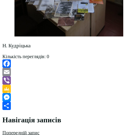
Н. Кудріцька
Кількість переглядів:
0
Facebook
Email
Viber
Google
Classroom
Messenger
Поділитися
Навігація записів
Попередній запис