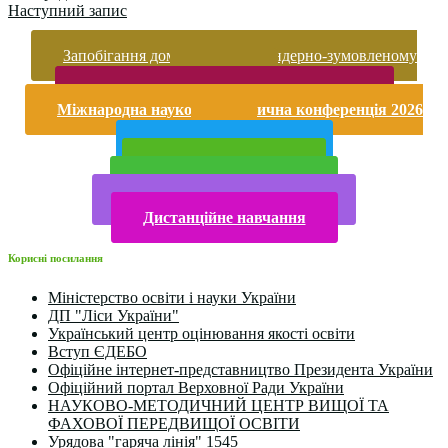
Наступний запис
Запобігання домашньому та гендерно-зумовленому
насильству
Безпека життєдіяльності і охорона праці
Міжнародна науково-практична конференція 2026
року
Публічна інформація
Прийом у 2025 році
Електронна бібліотека
Конкурси та олімпіади 2024
Дистанційне навчання
Корисні посилання
Міністерство освіти і науки України
ДП "Ліси України"
Український центр оцінювання якості освіти
Вступ ЄДЕБО
Офіційне інтернет-представництво Президента України
Офіційний портал Верховної Ради України
НАУКОВО-МЕТОДИЧНИЙ ЦЕНТР ВИЩОЇ ТА
ФАХОВОЇ ПЕРЕДВИЩОЇ ОСВІТИ
Урядова "гаряча лінія" 1545