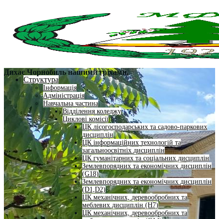
Дихає Чорнобиль нашими гріхами.
Структура
Інформація
Адміністрація
Навчальна частина
Відділення коледжу
Циклові комісії
ЦК лісогосподарських та садово-паркових
дисциплін
ЦК інформаційних технологій та
загальноосвітніх дисциплін
ЦК гуманітарних та соціальних дисциплін
Землевпорядних та економічних дисциплін
(G18)
Землевпорядних та економічних дисциплін
(D1,D2)
ЦК механічних, деревообробних та
меблевих дисциплін (H7)
ЦК механічних, деревообробних та