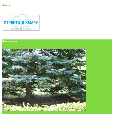
Хмара
Дендропарк