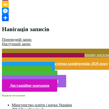
Viber
Google
Classroom
Messenger
Поділитися
Навігація записів
Попередній запис
Наступний запис
Запобігання домашньому та гендерно-зумовленому насиль
Безпека життєдіяльності і охорона праці
Міжнародна науково-практична конференція 2026 року
Публічна інформація
Прийом у 2025 році
Електронна бібліотека
Конкурси та олімпіади 2024
Дистанційне навчання
Корисні посилання
Міністерство освіти і науки України