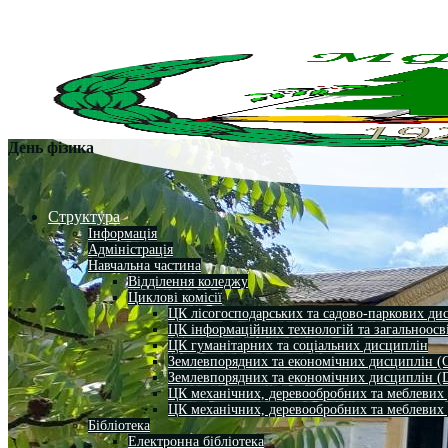
День фізика
Структура
Інформація
Адміністрація
Навчальна частина
Відділення коледжу
Циклові комісії
ЦК лісогосподарських та садово-паркових ди
ЦК інформаційних технологій та загальноосв
ЦК гуманітарних та соціальних дисциплін
Землевпорядних та економічних дисциплін (
Землевпорядних та економічних дисциплін (
ЦК механічних, деревообробних та меблевих
ЦК механічних, деревообробних та меблевих
Бібліотека
Електронна бібліотека