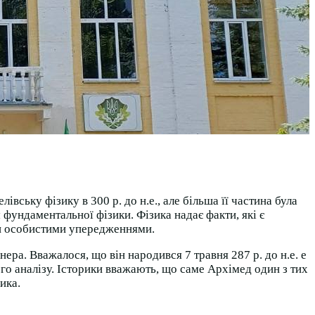
вську фізику в 300 р. до н.е., але більша її частина була
фундаментальної фізики. Фізика надає факти, які є
ми особистими упередженнями.
ра. Вважалося, що він народився 7 травня 287 р. до н.е. е
ого аналізу. Історики вважають, що саме Архімед один з тих
ика.