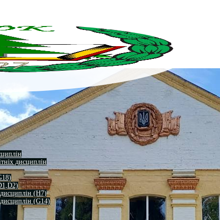
сциплін
ітніх дисциплін
G18)
D1,D2)
 дисциплін (H7)
 дисциплін (G14)