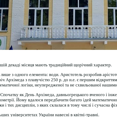
ершій декаді місяця мають традиційний щорічний характер.
ише з одного елемента: води. Аристотель розробив арістотелі
 Архімеда з плавучістю 250 р. до н.е. є першим відкриттям 
тематичної логіки, неупередженої та не схвильованої наши
Спочатку як День Архімеда, давньогрецького вченого і інжене
 геометрії. Йому вдалося передбачити багато ідей математичн
 і тих дисциплін, з яких склалася в тому числі і сучасна фіз
ьших університетах України навесні в квітні-травні.