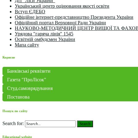
ДП "Ліси України"
Український центр оцінювання якості освіти
Вступ ЄДЕБО
Офіційне інтернет-представництво Президента України
Офіційний портал Верховної Ради України
НАУКОВО-МЕТОДИЧНИЙ ЦЕНТР ВИЩОЇ ТА ФАХОВ
Урядова "гаряча лінія" 1545
Освітній омбудсмен України
Мапа сайту
Корисне
Банківські реквізити
Газета "ПроЛісок"
Студ.самоврядування
Постанова
Пошук по сайту
Search for:
Search
Educational website