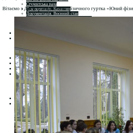
Студентська рада
Вітаємо з Днем фізика членів фізичного гуртка «Юний фіз
Документація. Карантин
Документація. Воєнний стан
Центр кар’єри та працевлаштування
Центр дуальної освіти
Неформальна та інформальна освіта
Вступникам
Міжнародне співробітництво
Міжнародне співробітництво для викладачів
Міжнародне співробітництво для студентів
Угоди та договори
Вісник
Контакти
Публічність
Кваліфікаційний центр МФК
Нормативно-правова база
Форма заяви здобувача
Перелік професій
Професійні стандарти
Майстри сервісних центрів
Про формальну, неформальну та інформальну освіту