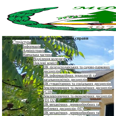
День працівників природно-заповідної справи
Структура
Інформація
Адміністрація
Навчальна частина
Відділення коледжу
Циклові комісії
ЦК лісогосподарських та садово-паркових
дисциплін
ЦК інформаційних технологій та
загальноосвітніх дисциплін
ЦК гуманітарних та соціальних дисциплін
Землевпорядних та економічних дисциплін
(G18)
Землевпорядних та економічних дисциплін
(D1,D2)
ЦК механічних, деревообробних та
меблевих дисциплін (H7)
ЦК механічних, деревообробних та