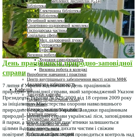
меблевих дисциплін (G14)
Бібліотека
Електронна бібліотека
Бібліотека
Музейний комплекс
Спортивно-оздоровчий комплекс
Господарська частина
Соціальна сфера
Мед. оздоровчий пункт
Гуртожитки
Буфет
Виховна робота
Художня самодіяльність
День працівників природно-заповідної
Психологічна служба
Виховна робота в коледжі
справи
Виробниче навчання і практики
Центр внутрішнього забезпечення якості освіти МФК
Академічна доброчесність
7 липня в Україні відзначають День працівників
Кафедра
природно-заповідної справи, який запроваджений Указом
Завідувач кафедри
Президента України № 629/2009 від 18 серпня 2009 року
Науково-педагогічний склад
за ініціативою Міністерства охорони навколишнього
Вступнику
Науково-дослідницька робота
природного середовища України. Завдяки працівникам
Освітній процес
природно-заповідної справи українські ліси, заповідники
Студентське життя
й парки, а також природні пам’ятники залишаються
Комунікаційні зв’язки
цілими й дозволяють нам дихати чистим і свіжим
База випускників
Робота зі стейкхолдерами
повітрям. Зусиллями цих людей проводиться контроль над