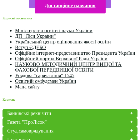
Дистанційне навчання
Корисні посилання
Міністерство освіти і науки України
ДП "Ліси України"
Український центр оцінювання якості освіти
Вступ ЄДЕБО
Офіційне інтернет-представництво Президента України
Офіційний портал Верховної Ради України
НАУКОВО-МЕТОДИЧНИЙ ЦЕНТР ВИЩОЇ ТА
ФАХОВОЇ ПЕРЕДВИЩОЇ ОСВІТИ
Урядова "гаряча лінія" 1545
Освітній омбудсмен України
Мапа сайту
Корисне
Банківські реквізити
Газета "ПроЛісок"
Студ.самоврядування
Постанова