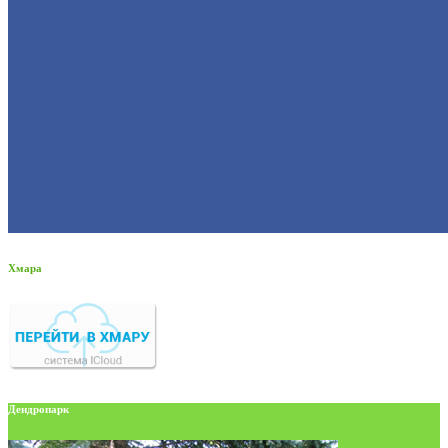
Хмара
Дендропарк