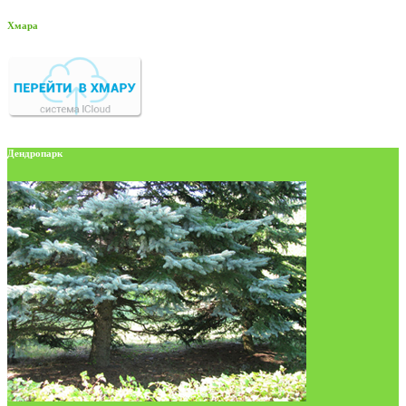
Хмара
Дендропарк