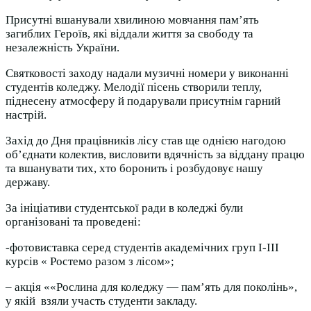
Присутні вшанували хвилиною мовчання пам’ять
загиблих Героїв, які віддали життя за свободу та
незалежність України.
Святковості заходу надали музичні номери у виконанні
студентів коледжу. Мелодії пісень створили теплу,
піднесену атмосферу й подарували присутнім гарний
настрій.
Захід до Дня працівників лісу став ще однією нагодою
об’єднати колектив, висловити вдячність за віддану працю
та вшанувати тих, хто боронить і розбудовує нашу
державу.
За ініціативи студентської ради в коледжі були
організовані та проведені:
-фотовиставка серед студентів академічних груп І-ІІІ
курсів « Ростемо разом з лісом»;
– акція ««Рослина для коледжу — пам’ять для поколінь»,
у якій взяли участь студенти закладу.