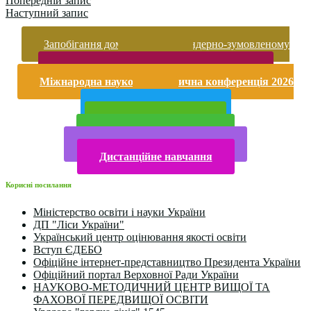
Попередній запис
Наступний запис
Запобігання домашньому та гендерно-зумовленому
насильству
Безпека життєдіяльності і охорона праці
Міжнародна науково-практична конференція 2026
року
Публічна інформація
Прийом у 2025 році
Електронна бібліотека
Конкурси та олімпіади 2024
Дистанційне навчання
Корисні посилання
Міністерство освіти і науки України
ДП "Ліси України"
Український центр оцінювання якості освіти
Вступ ЄДЕБО
Офіційне інтернет-представництво Президента України
Офіційний портал Верховної Ради України
НАУКОВО-МЕТОДИЧНИЙ ЦЕНТР ВИЩОЇ ТА
ФАХОВОЇ ПЕРЕДВИЩОЇ ОСВІТИ