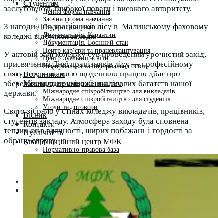
Студентам
заслуговують глибокої поваги і високого авторитету.
Денна форма навчання
Заочна форма навчання
З нагоди Дня працівників лісу в Малинському фаховому
Студентська рада
Документація. Карантин
коледжі відбулися заходи.
Документація. Воєнний стан
Центр кар’єри та працевлаштування
У актовій залі коледжу був проведений урочистий захід,
Центр дуальної освіти
присвячений Дню працівників лісу — професійному
Неформальна та інформальна освіта
святу тих, хто своєю щоденною працею дбає про
Вступникам
Міжнародне співробітництво
збереження та примноження лісових багатств нашої
Міжнародне співробітництво для викладачів
держави.
Міжнародне співробітництво для студентів
Угоди та договори
Свято зібрало у стінах коледжу викладачів, працівників,
Вісник
студентів закладу. Атмосфера заходу була сповнена
Контакти
теплих слів вдячності, щирих побажань і гордості за
Публічність
обрану справу.
Кваліфікаційний центр МФК
Нормативно-правова база
Форма заяви здобувача
Перелік професій
Професійні стандарти
Майстри сервісних центрів
Про формальну, неформальну та інформальну освіту