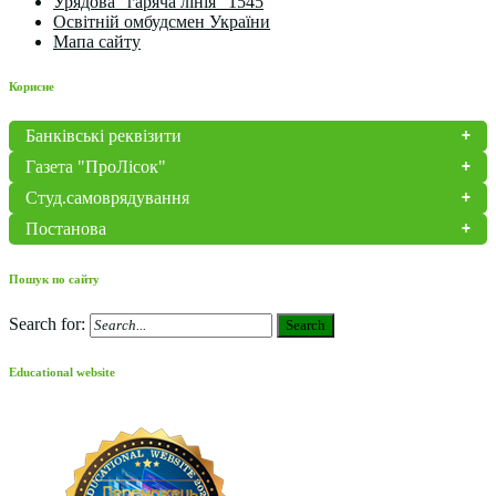
Урядова "гаряча лінія" 1545
Освітній омбудсмен України
Мапа сайту
Корисне
Банківські реквізити
Газета "ПроЛісок"
Студ.самоврядування
Постанова
Пошук по сайту
Search for:
Search
Educational website