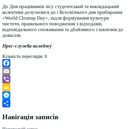
До Дня працівників лісу студентський та викладацький
колективи долучилися до ї Всесвітнього дня прибирання
«World Cleanup Day», задля формування культури
чистоти, правильного поводження з відходами,
відповідального споживання та дбайливого ставлення до
довкілля.
Прес-служба коледжу
Кількість переглядів:
0
Facebook
Email
Viber
Google
Classroom
Messenger
Поділитися
Навігація записів