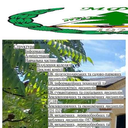
День працівників лісу
Структура
Інформація
Адміністрація
Навчальна частина
Відділення коледжу
Циклові комісії
ЦК лісогосподарських та садово-паркових
дисциплін
ЦК інформаційних технологій та
загальноосвітніх дисциплін
ЦК гуманітарних та соціальних дисциплін
Землевпорядних та економічних дисциплін
(G18)
Землевпорядних та економічних дисциплін
(D1,D2)
ЦК механічних, деревообробних та
меблевих дисциплін (H7)
ЦК механічних, деревообробних та