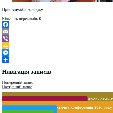
Прес-служба коледжу
Кількість переглядів:
0
Facebook
Email
Viber
Google
Classroom
Messenger
Поділитися
Навігація записів
Попередній запис
Наступний запис
Запобігання домашньому та гендерно-зумовленому насиль
Безпека життєдіяльності і охорона праці
Міжнародна науково-практична конференція 2026 року
Публічна інформація