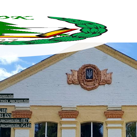
сциплін
ітніх дисциплін
G18)
D1,D2)
 дисциплін (H7)
 дисциплін (G14)