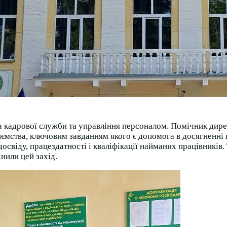
ика кадрової служби та управління персоналом. Помічник дир
иємства, ключовим завданням якого є допомога в досягненні 
віду, працездатності і кваліфікації найманих працівників.
нили цей захід.