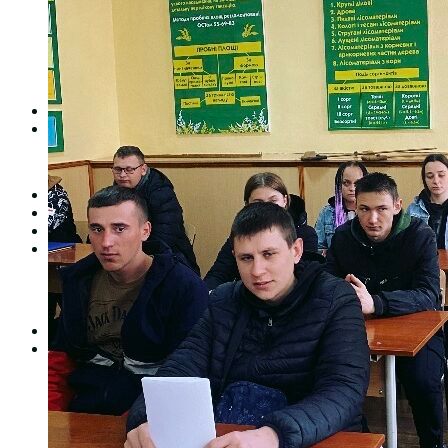
Студентська рада
Документація. Карантин
Документація. Воєнний стан
Центр кар’єри та працевлаштування
Центр дуальної освіти
Неформальна та інформальна освіта
Вступникам
Міжнародне співробітництво
Міжнародне співробітництво для викладачів
Міжнародне співробітництво для студентів
Угоди та договори
Вісник
Контакти
Публічність
Кваліфікаційний центр МФК
Нормативно-правова база
Форма заяви здобувача
Перелік професій
Професійні стандарти
Майстри сервісних центрів
Про формальну, неформальну та інформальну освіту