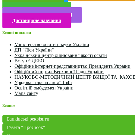
Прийом у 2025 році
Електронна бібліотека
Конкурси та олімпіади 2024
Дистанційне навчання
Корисні посилання
Міністерство освіти і науки України
ДП "Ліси України"
Український центр оцінювання якості освіти
Вступ ЄДЕБО
Офіційне інтернет-представництво Президента України
Офіційний портал Верховної Ради України
НАУКОВО-МЕТОДИЧНИЙ ЦЕНТР ВИЩОЇ ТА ФАХОВ
Урядова "гаряча лінія" 1545
Освітній омбудсмен України
Мапа сайту
Корисне
Банківські реквізити
Газета "ПроЛісок"