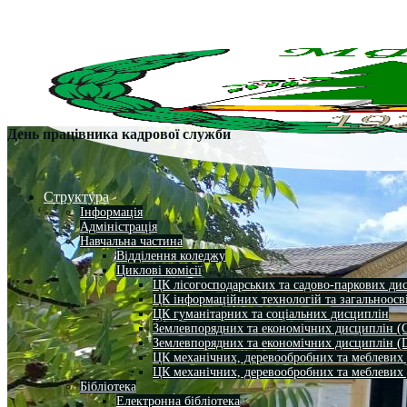
День працівника кадрової служби
Структура
Інформація
Адміністрація
Навчальна частина
Відділення коледжу
Циклові комісії
ЦК лісогосподарських та садово-паркових ди
ЦК інформаційних технологій та загальноосв
ЦК гуманітарних та соціальних дисциплін
Землевпорядних та економічних дисциплін (
Землевпорядних та економічних дисциплін (
ЦК механічних, деревообробних та меблевих
ЦК механічних, деревообробних та меблевих
Бібліотека
Електронна бібліотека