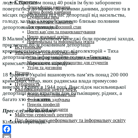
Студентам
людей. Протягом понад 40 років їм було заборонено
Денна форма навчання
повертатися до Криму. За різними даними, дорогою та в
Заочна форма навчання
місцях перебування під час депортації від насильства,
Студентська рада
голоду, холоду і хвороб загинуло близько половини
Документація. Карантин
депортованих громадян.
Документація. Воєнний стан
Центр кар’єри та працевлаштування
Центр дуальної освіти
В Малинському фаховому коледжі були проведені заходи,
Неформальна та інформальна освіта
присвячені 80-м роковинам депортації
Вступникам
кримськотатарського народу: відеолекторій « Тиха
Міжнародне співробітництво
депортація» та інформаційна година «Геноцид
Міжнародне співробітництво для викладачів
Міжнародне співробітництво для студентів
кримськотатарського народу».
Угоди та договори
Вісник
18 травня в Україні вшановують пам’ять понад 200 000
Контакти
кримських татар, яких радянська влада примусово
Публічність
вивезла з Криму в 1944 році. Внаслідок насильницької
Кваліфікаційний центр МФК
депортації вони втратили дім, батьківщину, рідних, а
Нормативно-правова база
багато хто — і життя.
Форма заяви здобувача
Перелік професій
Професійні стандарти
Прес-служба коледжу
Майстри сервісних центрів
Про формальну, неформальну та інформальну освіту
Кількість переглядів:
0
Facebook