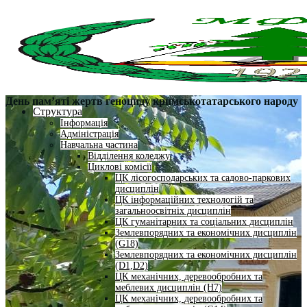
День пам’яті жертв геноциду кримськотатарського народу
Структура
Інформація
Адміністрація
Навчальна частина
Відділення коледжу
Циклові комісії
ЦК лісогосподарських та садово-паркових
дисциплін
ЦК інформаційних технологій та
загальноосвітніх дисциплін
ЦК гуманітарних та соціальних дисциплін
Землевпорядних та економічних дисциплін
(G18)
Землевпорядних та економічних дисциплін
(D1,D2)
ЦК механічних, деревообробних та
меблевих дисциплін (H7)
ЦК механічних, деревообробних та