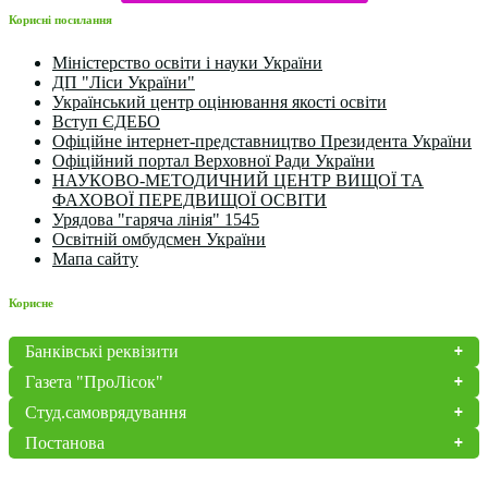
Корисні посилання
Міністерство освіти і науки України
ДП "Ліси України"
Український центр оцінювання якості освіти
Вступ ЄДЕБО
Офіційне інтернет-представництво Президента України
Офіційний портал Верховної Ради України
НАУКОВО-МЕТОДИЧНИЙ ЦЕНТР ВИЩОЇ ТА
ФАХОВОЇ ПЕРЕДВИЩОЇ ОСВІТИ
Урядова "гаряча лінія" 1545
Освітній омбудсмен України
Мапа сайту
Корисне
Банківські реквізити
Газета "ПроЛісок"
Студ.самоврядування
Постанова