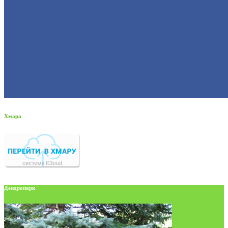
Хмара
Дендропарк