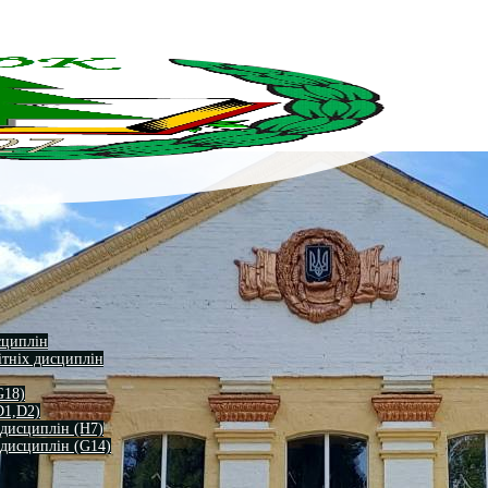
сциплін
ітніх дисциплін
G18)
D1,D2)
 дисциплін (H7)
 дисциплін (G14)