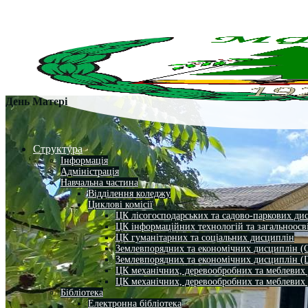
День Матері
Структура
Інформація
Адміністрація
Навчальна частина
Відділення коледжу
Циклові комісії
ЦК лісогосподарських та садово-паркових ди
ЦК інформаційних технологій та загальноосв
ЦК гуманітарних та соціальних дисциплін
Землевпорядних та економічних дисциплін (
Землевпорядних та економічних дисциплін (
ЦК механічних, деревообробних та меблевих
ЦК механічних, деревообробних та меблевих
Бібліотека
Електронна бібліотека