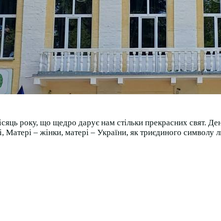
ісяць року, що щедро дарує нам стільки прекрасних свят. Ден
Матері – жінки, матері – України, як триєдиного символу люб