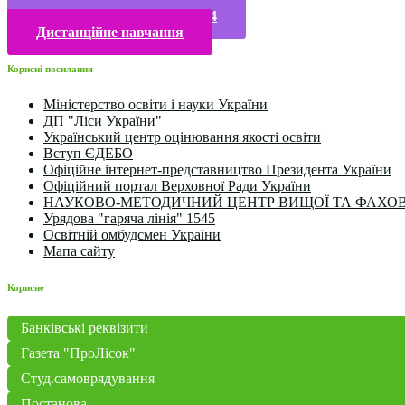
Конкурси та олімпіади 2024
Дистанційне навчання
Корисні посилання
Міністерство освіти і науки України
ДП "Ліси України"
Український центр оцінювання якості освіти
Вступ ЄДЕБО
Офіційне інтернет-представництво Президента України
Офіційний портал Верховної Ради України
НАУКОВО-МЕТОДИЧНИЙ ЦЕНТР ВИЩОЇ ТА ФАХОВ
Урядова "гаряча лінія" 1545
Освітній омбудсмен України
Мапа сайту
Корисне
Банківські реквізити
Газета "ПроЛісок"
Студ.самоврядування
Постанова