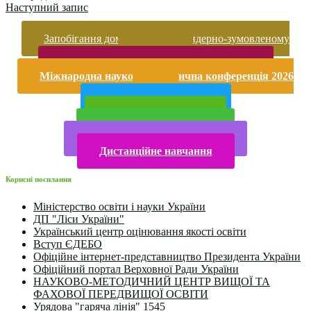
Наступний запис
Запобігання домашньому та гендерно-зумовленому
насильству
Безпека життєдіяльності і охорона праці
Міжнародна науково-практична конференція 2026
року
Публічна інформація
Прийом у 2025 році
Електронна бібліотека
Конкурси та олімпіади 2024
Дистанційне навчання
Корисні посилання
Міністерство освіти і науки України
ДП "Ліси України"
Український центр оцінювання якості освіти
Вступ ЄДЕБО
Офіційне інтернет-представництво Президента України
Офіційний портал Верховної Ради України
НАУКОВО-МЕТОДИЧНИЙ ЦЕНТР ВИЩОЇ ТА
ФАХОВОЇ ПЕРЕДВИЩОЇ ОСВІТИ
Урядова "гаряча лінія" 1545