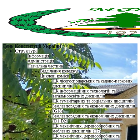
День Конституції України
Структура
Інформація
Адміністрація
Навчальна частина
Відділення коледжу
Циклові комісії
ЦК лісогосподарських та садово-паркових
дисциплін
ЦК інформаційних технологій та
загальноосвітніх дисциплін
ЦК гуманітарних та соціальних дисциплін
Землевпорядних та економічних дисциплін
(G18)
Землевпорядних та економічних дисциплін
(D1,D2)
ЦК механічних, деревообробних та
меблевих дисциплін (H7)
ЦК механічних, деревообробних та