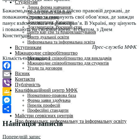
Студентам
Денна форма навчання
Бажаємо нам з вами жити в дійсно правовій державі, де
Заочна форма навчання
поважають права та виконують свої обов’язки, де завжди
Студентська рада
Документація. Карантин
панує взаємоповага та рівноправ’я. В Україні, яку цінують
Документація. Воєнний стан
і поважають на світовій арені. Зі святом, з Днем
Центр кар’єри та працевлаштування
Конституції!
Центр дуальної освіти
Неформальна та інформальна освіта
Прес-служба МФК
Вступникам
Міжнародне співробітництво
Кількість переглядів:
1
Міжнародне співробітництво для викладачів
Міжнародне співробітництво для студентів
Угоди та договори
Вісник
Facebook
Контакти
Email
Публічність
Кваліфікаційний центр МФК
Viber
Нормативно-правова база
Google
Форма заяви здобувача
Перелік професій
Classroom
Messenger
Професійні стандарти
Майстри сервісних центрів
Поділитися
Про формальну, неформальну та інформальну освіту
Навігація записів
Попередній запис