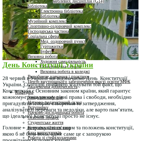
меблевих дисциплін (G14)
Бібліотека
Електронна бібліотека
Бібліотека
Музейний комплекс
Спортивно-оздоровчий комплекс
Господарська частина
Соціальна сфера
Мед. оздоровчий пункт
Гуртожитки
Буфет
Виховна робота
Художня самодіяльність
День Конституції України
Психологічна служба
Виховна робота в коледжі
Виробниче навчання і практики
28 червня в Україні ми відзначаємо День Конституції
Центр внутрішнього забезпечення якості освіти МФК
України. Сьогодні прийнято згадувати той факт, що
Академічна доброчесність
Конституція є Основним законом країни, який гарантує
Кафедра
кожному громадянину рівні права і свободи, необхідно
Завідувач кафедри
Науково-педагогічний склад
пригадувати історію створення та затвердження,
Вступнику
аналізувати її переваги та недоліки, але варто пам’ятати,
Науково-дослідницька робота
що ідеальної Конституції просто не існує.
Освітній процес
Студентське життя
Головне – дотримуватися норм та положень конституції,
Комунікаційні зв’язки
База випускників
якою б не була вона, адже саме це є запорукою
Робота зі стейкхолдерами
процвітання будь-якої країни.