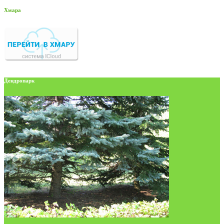
Хмара
Дендропарк