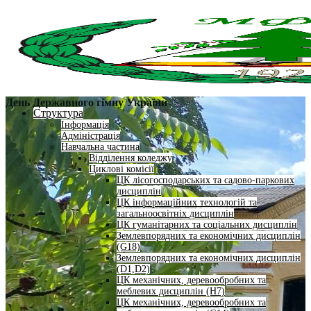
День Державного гімну України
Структура
Інформація
Адміністрація
Навчальна частина
Відділення коледжу
Циклові комісії
ЦК лісогосподарських та садово-паркових
дисциплін
ЦК інформаційних технологій та
загальноосвітніх дисциплін
ЦК гуманітарних та соціальних дисциплін
Землевпорядних та економічних дисциплін
(G18)
Землевпорядних та економічних дисциплін
(D1,D2)
ЦК механічних, деревообробних та
меблевих дисциплін (H7)
ЦК механічних, деревообробних та