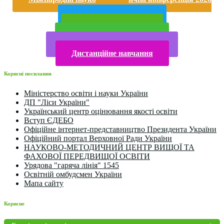
року
Публічна інформація
Прийом у 2025 році
Електронна бібліотека
Конкурси та олімпіади 2024
Дистанційне навчання
Корисні посилання
Міністерство освіти і науки України
ДП "Ліси України"
Український центр оцінювання якості освіти
Вступ ЄДЕБО
Офіційне інтернет-представництво Президента України
Офіційний портал Верховної Ради України
НАУКОВО-МЕТОДИЧНИЙ ЦЕНТР ВИЩОЇ ТА
ФАХОВОЇ ПЕРЕДВИЩОЇ ОСВІТИ
Урядова "гаряча лінія" 1545
Освітній омбудсмен України
Мапа сайту
Корисне