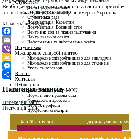
Державний Гімн України» на музику Михайла
Студентам
Вербицького зі словами першого куплета та приспіву
Денна форма навчання
пісні Павла Чубинського «Ще не вмерла Україна».
Заочна форма навчання
Студентська рада
Документація. Карантин
Кількість переглядів:
0
Документація. Воєнний стан
Центр кар’єри та працевлаштування
Центр дуальної освіти
Facebook
Неформальна та інформальна освіта
Вступникам
Email
Міжнародне співробітництво
Viber
Міжнародне співробітництво для викладачів
Міжнародне співробітництво для студентів
Google
Угоди та договори
Вісник
Classroom
Messenger
Контакти
Поділитися
Публічність
Навігація записів
Кваліфікаційний центр МФК
Нормативно-правова база
Форма заяви здобувача
Попередній запис
Перелік професій
Наступний запис
Професійні стандарти
Майстри сервісних центрів
Про формальну, неформальну та інформальну освіту
Запобігання домашньому та гендерно-зумовленому
насильству
Безпека життєдіяльності і охорона праці
Міжнародна науково-практична конференція 2026