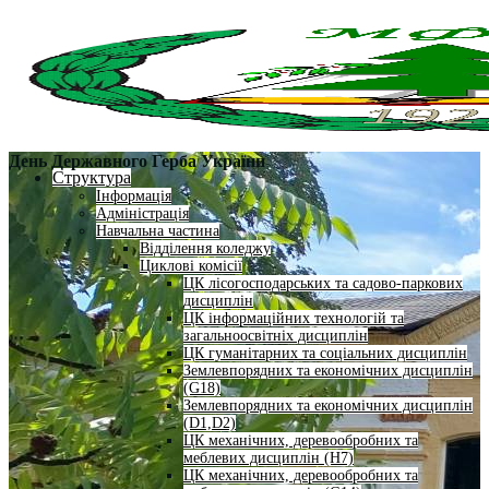
День Державного Герба України
Структура
Інформація
Адміністрація
Навчальна частина
Відділення коледжу
Циклові комісії
ЦК лісогосподарських та садово-паркових
дисциплін
ЦК інформаційних технологій та
загальноосвітніх дисциплін
ЦК гуманітарних та соціальних дисциплін
Землевпорядних та економічних дисциплін
(G18)
Землевпорядних та економічних дисциплін
(D1,D2)
ЦК механічних, деревообробних та
меблевих дисциплін (H7)
ЦК механічних, деревообробних та