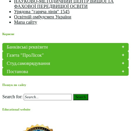
НАУКОВО-МЕТОДИЧНИЙ ЦЕНТР ВИЩОЇ ТА
ФАХОВОЇ ПЕРЕДВИЩОЇ ОСВІТИ
Урядова "гаряча лінія" 1545
Освітній омбудсмен України
Мапа сайту
Корисне
Банківські реквізити
Газета "ПроЛісок"
Студ.самоврядування
Постанова
Пошук по сайту
Search for:
Search
Educational website