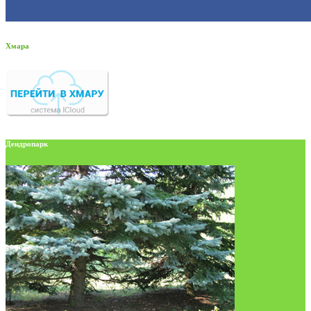
Хмара
Дендропарк