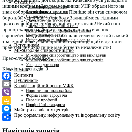
й був на печатках договорів, які Київська Русь укладала з
Студентам
іншими країнами.Згодом керівники УНР обрали його на
Денна форма навчання
знак соборності нашої країни. Пізніше він став символом
Заочна форма навчання
Студентська рада
боротьби українців за свободу.Залишаймось гідними
Документація. Карантин
цього величного символу київських князів!Нехай наш
Документація. Воєнний стан
прапор завжди майорить серед прапорів вільних
Центр кар’єри та працевлаштування
європейських держав, а герб і далі символізує той важкий
Центр дуальної освіти
Неформальна та інформальна освіта
трагічний шлях, який пройшли українці, щоб відстояти
Вступникам
право на демократичне майбутнє та незалежність!
Міжнародне співробітництво
Міжнародне співробітництво для викладачів
Прес-служба коледжу
Міжнародне співробітництво для студентів
Угоди та договори
Кількість переглядів:
0
Вісник
Контакти
Публічність
Facebook
Кваліфікаційний центр МФК
Нормативно-правова база
Email
Форма заяви здобувача
Перелік професій
Viber
Професійні стандарти
Google
Майстри сервісних центрів
Про формальну, неформальну та інформальну освіту
Classroom
Messenger
Поділитися
Навігація записів