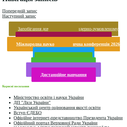
Попередній запис
Наступний запис
Запобігання домашньому та гендерно-зумовленому
насильству
Безпека життєдіяльності і охорона праці
Міжнародна науково-практична конференція 2026
року
Публічна інформація
Прийом у 2025 році
Електронна бібліотека
Конкурси та олімпіади 2024
Дистанційне навчання
Корисні посилання
Міністерство освіти і науки України
ДП "Ліси України"
Український центр оцінювання якості освіти
Вступ ЄДЕБО
Офіційне інтернет-представництво Президента України
Офіційний портал Верховної Ради України