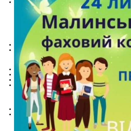
Студентам
Денна форма навчання
Заочна форма навчання
Студентська рада
Документація. Карантин
Документація. Воєнний стан
Центр кар’єри та працевлаштування
Центр дуальної освіти
Неформальна та інформальна освіта
Вступникам
Міжнародне співробітництво
Міжнародне співробітництво для викладачів
Міжнародне співробітництво для студентів
Угоди та договори
Вісник
Контакти
Публічність
Кваліфікаційний центр МФК
Нормативно-правова база
Форма заяви здобувача
Перелік професій
Професійні стандарти
Майстри сервісних центрів
Про формальну, неформальну та інформальну освіту