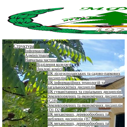
День відчинених дверей у МФК
Структура
Інформація
Адміністрація
Навчальна частина
Відділення коледжу
Циклові комісії
ЦК лісогосподарських та садово-паркових
дисциплін
ЦК інформаційних технологій та
загальноосвітніх дисциплін
ЦК гуманітарних та соціальних дисциплін
Землевпорядних та економічних дисциплін
(G18)
Землевпорядних та економічних дисциплін
(D1,D2)
ЦК механічних, деревообробних та
меблевих дисциплін (H7)
ЦК механічних, деревообробних та