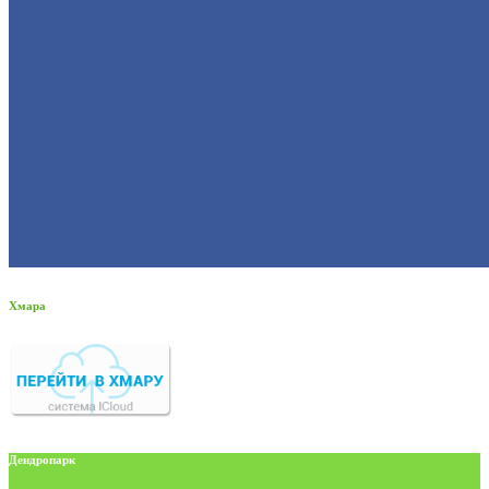
Хмара
Дендропарк