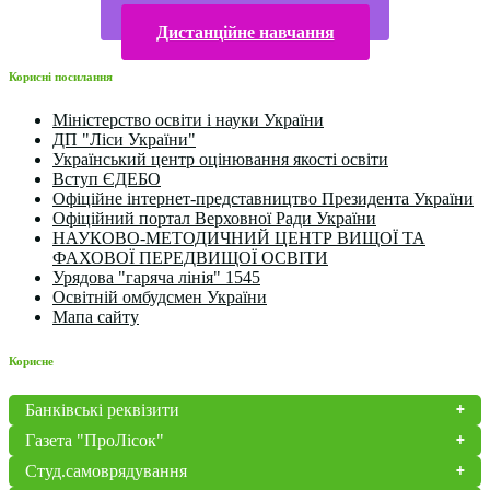
Конкурси та олімпіади 2024
Дистанційне навчання
Корисні посилання
Міністерство освіти і науки України
ДП "Ліси України"
Український центр оцінювання якості освіти
Вступ ЄДЕБО
Офіційне інтернет-представництво Президента України
Офіційний портал Верховної Ради України
НАУКОВО-МЕТОДИЧНИЙ ЦЕНТР ВИЩОЇ ТА
ФАХОВОЇ ПЕРЕДВИЩОЇ ОСВІТИ
Урядова "гаряча лінія" 1545
Освітній омбудсмен України
Мапа сайту
Корисне
Банківські реквізити
Газета "ПроЛісок"
Студ.самоврядування