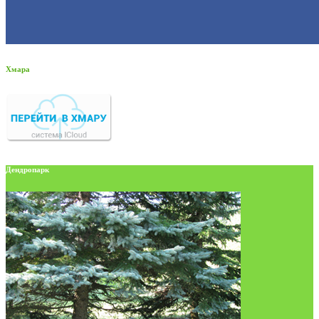
Хмара
Дендропарк