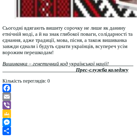
Сьогодні вдягають вишиту сорочку не лише як данину
етнічній моді, а й на знак глибокої поваги, солідарності та
єднання, адже традиції, мова, пісня, а також вишиванка
завжди єднали і будуть єднати українців, всупереч усім
ворожим перешкодам!
Вишиванка – генетичний код української нації!
Прес-служба коледжу
Кількість переглядів:
0
Facebook
Email
Viber
Google
Classroom
Messenger