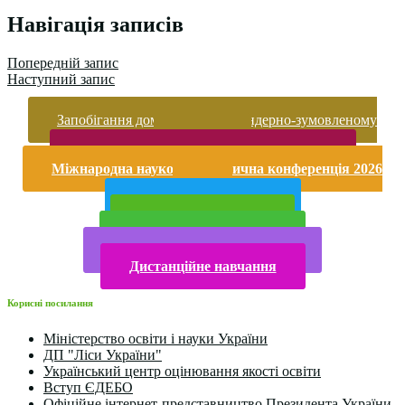
Поділитися
Навігація записів
Попередній запис
Наступний запис
Запобігання домашньому та гендерно-зумовленому
насильству
Безпека життєдіяльності і охорона праці
Міжнародна науково-практична конференція 2026
року
Публічна інформація
Прийом у 2025 році
Електронна бібліотека
Конкурси та олімпіади 2024
Дистанційне навчання
Корисні посилання
Міністерство освіти і науки України
ДП "Ліси України"
Український центр оцінювання якості освіти
Вступ ЄДЕБО
Офіційне інтернет-представництво Президента України