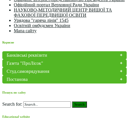
Офіційний портал Верховної Ради України
НАУКОВО-МЕТОДИЧНИЙ ЦЕНТР ВИЩОЇ ТА
ФАХОВОЇ ПЕРЕДВИЩОЇ ОСВІТИ
Урядова "гаряча лінія" 1545
Освітній омбудсмен України
Мапа сайту
Корисне
Банківські реквізити
Газета "ПроЛісок"
Студ.самоврядування
Постанова
Пошук по сайту
Search for:
Search
Educational website