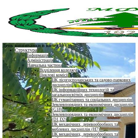
День вишиванки в коледжі
Структура
Інформація
Адміністрація
Навчальна частина
Відділення коледжу
Циклові комісії
ЦК лісогосподарських та садово-паркових
дисциплін
ЦК інформаційних технологій та
загальноосвітніх дисциплін
ЦК гуманітарних та соціальних дисциплін
Землевпорядних та економічних дисциплін
(G18)
Землевпорядних та економічних дисциплін
(D1,D2)
ЦК механічних, деревообробних та
меблевих дисциплін (H7)
ЦК механічних, деревообробних та