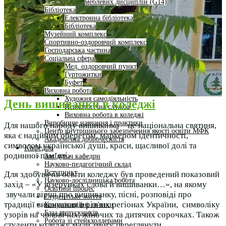
меблевих дисциплін (G14)
Бібліотека
Електронна бібліотека
Бібліотека
Музейний комплекс
Спортивно-оздоровчий комплекс
Господарська частина
Соціальна сфера
Мед. оздоровчий пункт
Гуртожитки
Буфет
Виховна робота
Художня самодіяльність
День вишиванки в коледжі
Психологічна служба
Виховна робота в коледжі
Виробниче навчання і практики
Для нашого народу вишиванка – це національна святиня,
Центр внутрішнього забезпечення якості освіти МФК
яка є надійним оберегом, маркером ідентичності,
Академічна доброчесність
символом української душі, краси, щасливої долі та
Кафедра
родинної пам’яті.
Завідувач кафедри
Науково-педагогічний склад
Вступнику
Для здобувачів освіти коледжу був проведений показовий
Науково-дослідницька робота
захід – «У візерунках слова й вишиванки…», на якому
Освітній процес
звучали вірші про вишиванку, пісні, розповіді про
Студентське життя
традиції вишивання в різних регіонах України, символіку
Комунікаційні зв’язки
База випускників
узорів на чоловічих, жіночих та дитячих сорочках. Також
Робота зі стейкхолдерами
студенти коледжу мали змогу переглянути