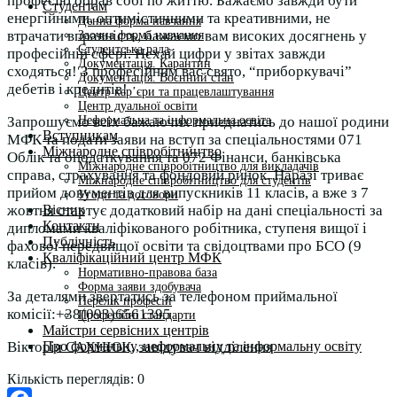
професію обрав собі по життю. Бажаємо завжди бути
Студентам
енергійними, оптимістичними та креативними, не
Денна форма навчання
втрачати вправність, бажаємо вам високих досягнень у
Заочна форма навчання
Студентська рада
професійній сфері. Нехай цифри у звітах завжди
Документація. Карантин
сходяться! З професійним вас свято, “приборкувачі”
Документація. Воєнний стан
дебетів і кредитів!
Центр кар’єри та працевлаштування
Центр дуальної освіти
Неформальна та інформальна освіта
Запрошуємо всіх бажаючих приєднатись до нашої родини
Вступникам
МФК та подати заяви на вступ за спеціальностями 071
Міжнародне співробітництво
Облік та оподаткування та 072 Фінанси, банківська
Міжнародне співробітництво для викладачів
справа, страхування та фондовий ринок. Наразі триває
Міжнародне співробітництво для студентів
прийом документів для випускників 11 класів, а вже з 7
Угоди та договори
Вісник
жовтня стартує додатковий набір на дані спеціальності за
Контакти
дипломами кваліфікованого робітника, ступеня вищої і
Публічність
фахової передвищої освіти та свідоцтвами про БСО (9
Кваліфікаційний центр МФК
класів).
Нормативно-правова база
Форма заяви здобувача
За деталями звертатись за телефоном приймальної
Перелік професій
комісії:+38(093)6561395
Професійні стандарти
Майстри сервісних центрів
Про формальну, неформальну та інформальну освіту
Вікторія САХНЮК, завідувач відділення
Кількість переглядів:
0