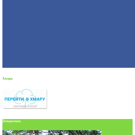
Хмара
Дендропарк