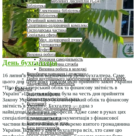
меблевих дисциплін (G14)
Бібліотека
Електронна бібліотека
Бібліотека
Музейний комплекс
Спортивно-оздоровчий комплекс
Господарська частина
Соціальна сфера
Мед. оздоровчий пункт
Гуртожитки
Буфет
Виховна робота
Художня самодіяльність
День бухгалтера
Психологічна служба
Виховна робота в коледжі
Виробниче навчання і практики
16 липня в Україні відзначають День бухгалтера. Саме
Центр внутрішнього забезпечення якості освіти МФК
цього дня 1999 року урядом було прийнято закон України
Академічна доброчесність
“Про бухгалтерський облік та фінансову звітність в
Кафедра
Україні”. Ця дата вибрана була на честь дня прийняття
Завідувач кафедри
Науково-педагогічний склад
Закону України «Про бухгалтерський облік та фінансову
Вступнику
звітність в Україні». Бухгалтер — одна з
Науково-дослідницька робота
найвідповідальніших професій. Адже саме в руках цих
Освітній процес
спеціалістів знаходиться документація з фінансової
Студентське життя
Комунікаційні зв’язки
частини кожного бізнесу та окремо взятого громадянина
База випускників
України. Вітаємо з днем бухгалтера всіх, хто саме цю
Робота зі стейкхолдерами