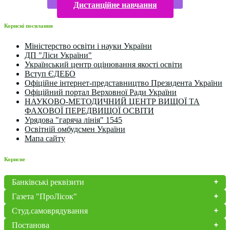
Дистанційне навчання
Корисні посилання
Міністерство освіти і науки України
ДП "Ліси України"
Український центр оцінювання якості освіти
Вступ ЄДЕБО
Офіційне інтернет-представництво Президента України
Офіційний портал Верховної Ради України
НАУКОВО-МЕТОДИЧНИЙ ЦЕНТР ВИЩОЇ ТА
ФАХОВОЇ ПЕРЕДВИЩОЇ ОСВІТИ
Урядова "гаряча лінія" 1545
Освітній омбудсмен України
Мапа сайту
Корисне
Банківські реквізити
Газета "ПроЛісок"
Студ.самоврядування
Постанова