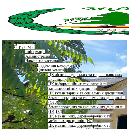
День бухгалтера
Структура
Інформація
Адміністрація
Навчальна частина
Відділення коледжу
Циклові комісії
ЦК лісогосподарських та садово-паркових
дисциплін
ЦК інформаційних технологій та
загальноосвітніх дисциплін
ЦК гуманітарних та соціальних дисциплін
Землевпорядних та економічних дисциплін
(G18)
Землевпорядних та економічних дисциплін
(D1,D2)
ЦК механічних, деревообробних та
меблевих дисциплін (H7)
ЦК механічних, деревообробних та