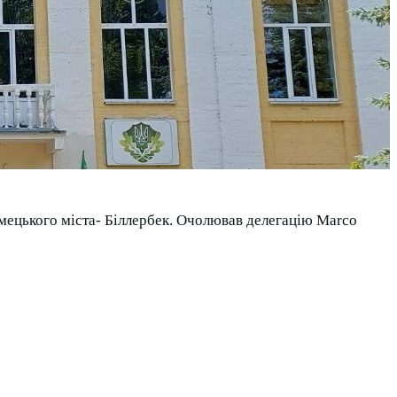
імецького міста- Біллербек. Очолював делегацію Marco