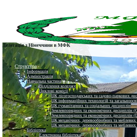
Делегація з Німеччини в МФК
Структура
Інформація
Адміністрація
Навчальна частина
Відділення коледжу
Циклові комісії
ЦК лісогосподарських та садово-паркових ди
ЦК інформаційних технологій та загальноосв
ЦК гуманітарних та соціальних дисциплін
Землевпорядних та економічних дисциплін (
Землевпорядних та економічних дисциплін (
ЦК механічних, деревообробних та меблевих
ЦК механічних, деревообробних та меблевих
Бібліотека
Електронна бібліотека