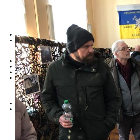
Студентська рада
Документація. Карантин
Документація. Воєнний стан
Центр кар’єри та працевлаштування
Центр дуальної освіти
Неформальна та інформальна освіта
Вступникам
Міжнародне співробітництво
Міжнародне співробітництво для викладачів
Міжнародне співробітництво для студентів
Угоди та договори
Вісник
Контакти
Публічність
Кваліфікаційний центр МФК
Нормативно-правова база
Форма заяви здобувача
Перелік професій
Професійні стандарти
Майстри сервісних центрів
Про формальну, неформальну та інформальну освіту