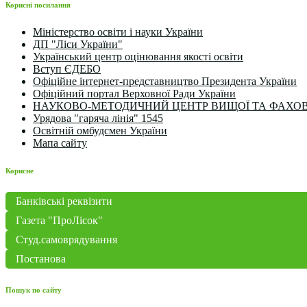
Корисні посилання
Міністерство освіти і науки України
ДП "Ліси України"
Український центр оцінювання якості освіти
Вступ ЄДЕБО
Офіційне інтернет-представництво Президента України
Офіційний портал Верховної Ради України
НАУКОВО-МЕТОДИЧНИЙ ЦЕНТР ВИЩОЇ ТА ФАХОВ
Урядова "гаряча лінія" 1545
Освітній омбудсмен України
Мапа сайту
Корисне
Банківські реквізити
Газета "ПроЛісок"
Студ.самоврядування
Постанова
Пошук по сайту