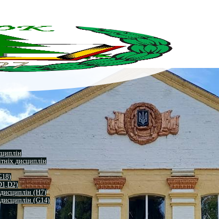
сциплін
ітніх дисциплін
G18)
D1,D2)
 дисциплін (H7)
 дисциплін (G14)