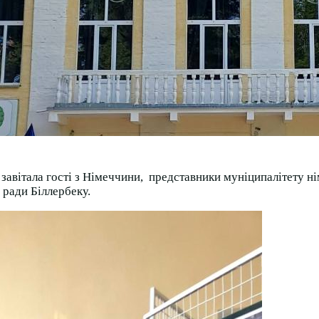
завітала гості з Німеччини, представники муніципалітету н
 ради Біллербеку.