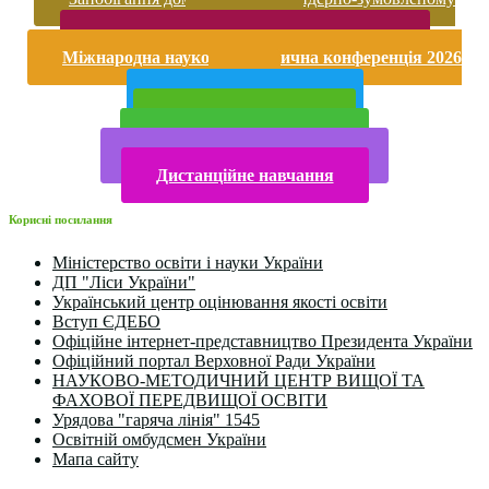
насильству
Безпека життєдіяльності і охорона праці
Міжнародна науково-практична конференція 2026
року
Публічна інформація
Прийом у 2025 році
Електронна бібліотека
Конкурси та олімпіади 2024
Дистанційне навчання
Корисні посилання
Міністерство освіти і науки України
ДП "Ліси України"
Український центр оцінювання якості освіти
Вступ ЄДЕБО
Офіційне інтернет-представництво Президента України
Офіційний портал Верховної Ради України
НАУКОВО-МЕТОДИЧНИЙ ЦЕНТР ВИЩОЇ ТА
ФАХОВОЇ ПЕРЕДВИЩОЇ ОСВІТИ
Урядова "гаряча лінія" 1545
Освітній омбудсмен України
Мапа сайту