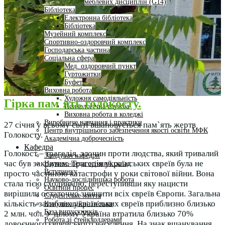
меблевих дисциплін (G14)
Бібліотека
Електронна бібліотека
Бібліотека
Музейний комплекс
Спортивно-оздоровчий комплекс
Господарська частина
Соціальна сфера
Мед. оздоровчий пункт
Гуртожитки
Буфет
Виховна робота
Художня самодіяльність
Гірка пам`ять голокосту.
Психологічна служба
Виховна робота в коледжі
Виробниче навчання і практики
27 січня у всьому світі вшановується пам`ять жертв
Центр внутрішнього забезпечення якості освіти МФК
Голокосту.
Академічна доброчесність
Кафедра
Голокост – трагедія, злочин проти людства, який тривалий
Завідувач кафедри
час був закритим. Трагедія українських євреїв була не
Науково-педагогічний склад
Вступнику
просто частиною катастрофи у роки світової війни. Вона
Науково-дослідницька робота
стала тією сходинкою, переступивши яку нацисти
Освітній процес
вирішили остаточно знищити всіх євреїв Європи. Загальна
Студентське життя
кількість загиблих українських євреїв приблизно близько
Комунікаційні зв’язки
База випускників
2 млн. чол. У цілому Україна втратила близько 70%
Робота зі стейкхолдерами
довоєнного єврейського населення. На знак вшанування