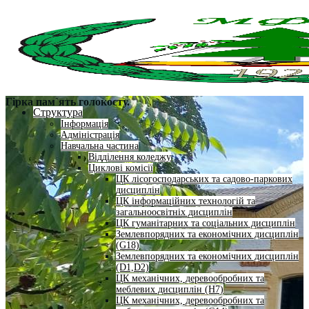
Гірка пам`ять голокосту.
Структура
Інформація
Адміністрація
Навчальна частина
Відділення коледжу
Циклові комісії
ЦК лісогосподарських та садово-паркових
дисциплін
ЦК інформаційних технологій та
загальноосвітніх дисциплін
ЦК гуманітарних та соціальних дисциплін
Землевпорядних та економічних дисциплін
(G18)
Землевпорядних та економічних дисциплін
(D1,D2)
ЦК механічних, деревообробних та
меблевих дисциплін (H7)
ЦК механічних, деревообробних та