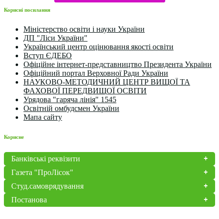
Корисні посилання
Міністерство освіти і науки України
ДП "Ліси України"
Український центр оцінювання якості освіти
Вступ ЄДЕБО
Офіційне інтернет-представництво Президента України
Офіційний портал Верховної Ради України
НАУКОВО-МЕТОДИЧНИЙ ЦЕНТР ВИЩОЇ ТА
ФАХОВОЇ ПЕРЕДВИЩОЇ ОСВІТИ
Урядова "гаряча лінія" 1545
Освітній омбудсмен України
Мапа сайту
Корисне
Банківські реквізити
Газета "ПроЛісок"
Студ.самоврядування
Постанова