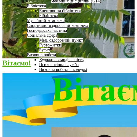
меблевих дисциплін (G14)
Бібліотека
Електронна бібліотека
Бібліотека
Музейний комплекс
Спортивно-оздоровчий комплекс
Господарська частина
Соціальна сфера
Мед. оздоровчий пункт
Гуртожитки
Буфет
Виховна робота
Художня самодіяльність
Вітаємо!
Психологічна служба
Виховна робота в коледжі
Виробниче навчання і практики
Центр внутрішнього забезпечення якості освіти МФК
Академічна доброчесність
Кафедра
Завідувач кафедри
Науково-педагогічний склад
Вступнику
Науково-дослідницька робота
Освітній процес
Студентське життя
Комунікаційні зв’язки
База випускників
Робота зі стейкхолдерами