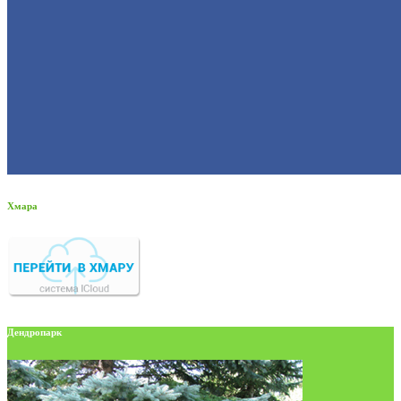
Хмара
Дендропарк