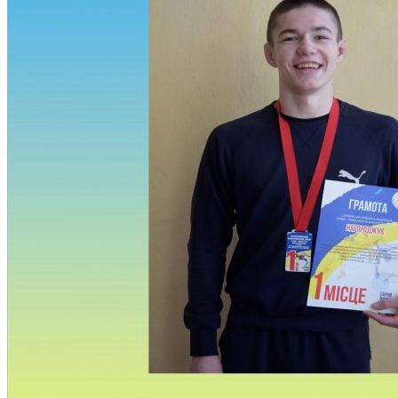
Студентам
Денна форма навчання
Заочна форма навчання
Студентська рада
Документація. Карантин
Документація. Воєнний стан
Центр кар’єри та працевлаштування
Центр дуальної освіти
Неформальна та інформальна освіта
Вступникам
Міжнародне співробітництво
Міжнародне співробітництво для викладачів
Міжнародне співробітництво для студентів
Угоди та договори
Вісник
Контакти
Публічність
Кваліфікаційний центр МФК
Нормативно-правова база
Форма заяви здобувача
Перелік професій
Професійні стандарти
Майстри сервісних центрів
Про формальну, неформальну та інформальну освіту