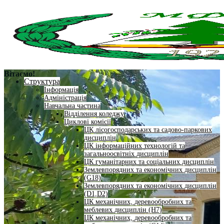
Вітаємо!
Структура
Інформація
Адміністрація
Навчальна частина
Відділення коледжу
Циклові комісії
ЦК лісогосподарських та садово-паркових
дисциплін
ЦК інформаційних технологій та
загальноосвітніх дисциплін
ЦК гуманітарних та соціальних дисциплін
Землевпорядних та економічних дисциплін
(G18)
Землевпорядних та економічних дисциплін
(D1,D2)
ЦК механічних, деревообробних та
меблевих дисциплін (H7)
ЦК механічних, деревообробних та