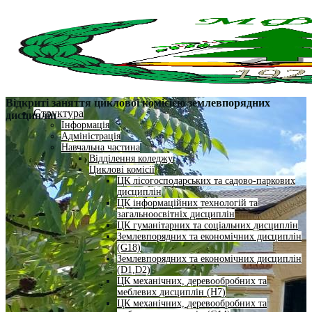
Відкриті заняття циклової комісією землевпорядних
Структура
дисциплін
Інформація
Адміністрація
Навчальна частина
Відділення коледжу
Циклові комісії
ЦК лісогосподарських та садово-паркових
дисциплін
ЦК інформаційних технологій та
загальноосвітніх дисциплін
ЦК гуманітарних та соціальних дисциплін
Землевпорядних та економічних дисциплін
(G18)
Землевпорядних та економічних дисциплін
(D1,D2)
ЦК механічних, деревообробних та
меблевих дисциплін (H7)
ЦК механічних, деревообробних та