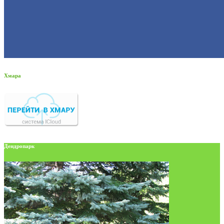
Хмара
Дендропарк