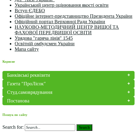
Український центр оцінювання якості освіти
Вступ ЄДЕБО
Офіційне інтернет-представництво Президента України
Офіційний портал Верховної Ради України
НАУКОВО-МЕТОДИЧНИЙ ЦЕНТР ВИЩОЇ ТА
ФАХОВОЇ ПЕРЕДВИЩОЇ ОСВІТИ
Урядова "гаряча лінія" 1545
Освітній омбудсмен України
Мапа сайту
Корисне
Банківські реквізити
Газета "ПроЛісок"
Студ.самоврядування
Постанова
Пошук по сайту
Search for:
Search