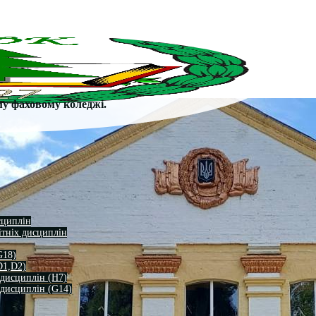
му фаховому коледжі.
сциплін
ітніх дисциплін
G18)
D1,D2)
 дисциплін (H7)
 дисциплін (G14)