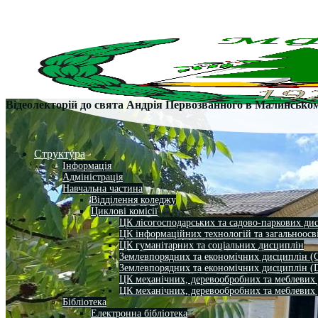
Відеолекторій до свята Андрія Первозванного в Малинсько
Структура
Інформація
Адміністрація
Навчальна частина
Відділення коледжу
Циклові комісії
ЦК лісогосподарських та садово-паркових ди
ЦК інформаційних технологій та загальноосв
ЦК гуманітарних та соціальних дисциплін
Землевпорядних та економічних дисциплін (
Землевпорядних та економічних дисциплін (
ЦК механічних, деревообробних та меблевих
ЦК механічних, деревообробних та меблевих
Бібліотека
Електронна бібліотека