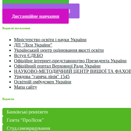
Прийом у 2025 році
Електронна бібліотека
Конкурси та олімпіади 2024
Дистанційне навчання
Корисні посилання
Міністерство освіти і науки України
ДП "Ліси України"
Український центр оцінювання якості освіти
Вступ ЄДЕБО
Офіційне інтернет-представництво Президента України
Офіційний портал Верховної Ради України
НАУКОВО-МЕТОДИЧНИЙ ЦЕНТР ВИЩОЇ ТА ФАХОВ
Урядова "гаряча лінія" 1545
Освітній омбудсмен України
Мапа сайту
Корисне
Банківські реквізити
Газета "ПроЛісок"
Студ.самоврядування