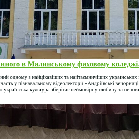
анного в Малинському фаховому коледжі
ений одному з найцікавіших та найтаємничіших українських
 участь у пізнавальному відеолекторії «Андріївські вечорниц
 українська культура зберігає неймовірну глибину та неповт