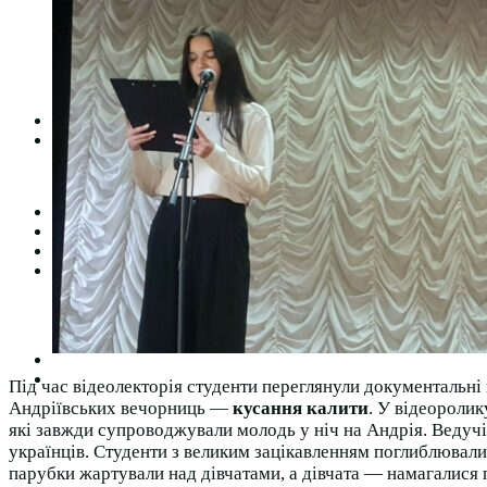
Студентська рада
Документація. Карантин
Документація. Воєнний стан
Центр кар’єри та працевлаштування
Центр дуальної освіти
Неформальна та інформальна освіта
Вступникам
Міжнародне співробітництво
Міжнародне співробітництво для викладачів
Міжнародне співробітництво для студентів
Угоди та договори
Вісник
Контакти
Публічність
Кваліфікаційний центр МФК
Нормативно-правова база
Форма заяви здобувача
Перелік професій
Професійні стандарти
Майстри сервісних центрів
Про формальну, неформальну та інформальну освіту
Під час відеолекторія студенти переглянули документальні 
Андріївських вечорниць —
кусання калити
. У відеоролик
які завжди супроводжували молодь у ніч на Андрія. Ведучі
українців. Студенти з великим зацікавленням поглиблювали 
парубки жартували над дівчатами, а дівчата — намагалися 