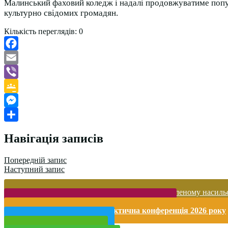
Малинський фаховий коледж і надалі продовжуватиме популя
культурно свідомих громадян.
Кількість переглядів:
0
Facebook
Email
Viber
Google
Classroom
Messenger
Поділитися
Навігація записів
Попередній запис
Наступний запис
Запобігання домашньому та гендерно-зумовленому насиль
Безпека життєдіяльності і охорона праці
Міжнародна науково-практична конференція 2026 року
Публічна інформація