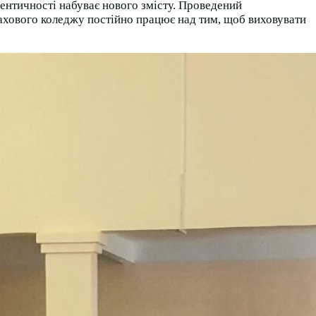
дентичності набуває нового змісту. Проведений
фахового коледжу постійно працює над тим, щоб виховувати