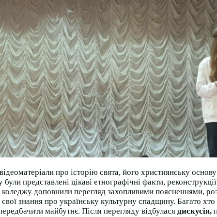
відеоматеріали про історію свята, його християнську основу
у були представлені цікаві етнографічні факти, реконструкції
 коледжу доповнили перегляд захопливими поясненнями, розп
свої знання про українську культурну спадщину. Багато хто 
передбачити майбутнє. Після перегляду відбулася
дискусія
,
п