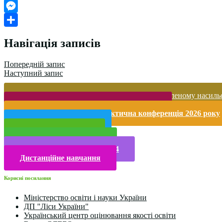
Google
Classroom
Messenger
Поділитися
Навігація записів
Попередній запис
Наступний запис
Запобігання домашньому та гендерно-зумовленому насиль
Безпека життєдіяльності і охорона праці
Міжнародна науково-практична конференція 2026 року
Публічна інформація
Прийом у 2025 році
Електронна бібліотека
Конкурси та олімпіади 2024
Дистанційне навчання
Корисні посилання
Міністерство освіти і науки України
ДП "Ліси України"
Український центр оцінювання якості освіти