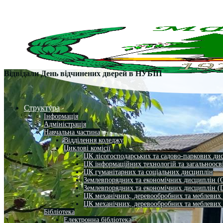
Відвідали День відчинених дверей в НУБІП
Структура
Інформація
Адміністрація
Навчальна частина
Відділення коледжу
Циклові комісії
ЦК лісогосподарських та садово-паркових ди
ЦК інформаційних технологій та загальноосв
ЦК гуманітарних та соціальних дисциплін
Землевпорядних та економічних дисциплін (
Землевпорядних та економічних дисциплін (
ЦК механічних, деревообробних та меблевих
ЦК механічних, деревообробних та меблевих
Бібліотека
Електронна бібліотека