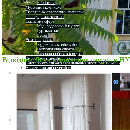
Бібліотека
Музейний комплекс
Спортивно-оздоровчий комплекс
Господарська частина
Соціальна сфера
Мед. оздоровчий пункт
Гуртожитки
Буфет
Виховна робота
Художня самодіяльність
Психологічна служба
Виховна робота в коледжі
Відвідали День відчинених дверей в Н
Виробниче навчання і практики
Центр внутрішнього забезпечення якості освіти МФК
Академічна доброчесність
Кафедра
Завідувач кафедри
Науково-педагогічний склад
Вступнику
Науково-дослідницька робота
Освітній процес
Студентське життя
Комунікаційні зв’язки
База випускників
Робота зі стейкхолдерами
Студентам
Денна форма навчання
Заочна форма навчання