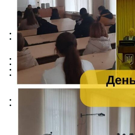
Студентська рада
Документація. Карантин
Документація. Воєнний стан
Центр кар’єри та працевлаштування
Центр дуальної освіти
Неформальна та інформальна освіта
Вступникам
Міжнародне співробітництво
Міжнародне співробітництво для викладачів
Міжнародне співробітництво для студентів
Угоди та договори
Вісник
Контакти
Публічність
Кваліфікаційний центр МФК
Нормативно-правова база
Форма заяви здобувача
Перелік професій
Професійні стандарти
Майстри сервісних центрів
Про формальну, неформальну та інформальну освіту