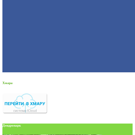
Хмара
Дендропарк