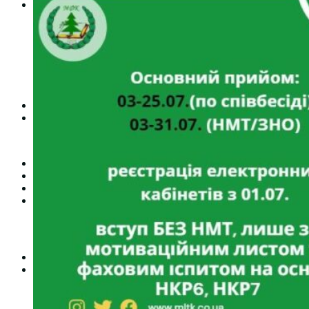
Студентам
Денна форма навчання
Заочна форма навчання
Студентська рада
Документація. Карантин
Документація. Воєнний стан
Центр кар’єри та працевлаштування
Центр дуальної освіти
Неформальна та інформальна освіта
Вступникам
Міжнародне співробітництво
Міжнародне співробітництво для викладачів
Міжнародне співробітництво для студентів
Угоди та договори
Вісник
Контакти
Публічність
Кваліфікаційний центр МФК
Нормативно-правова база
Форма заяви здобувача
Перелік професій
Професійні стандарти
Майстри сервісних центрів
Про формальну, неформальну та інформальну освіту