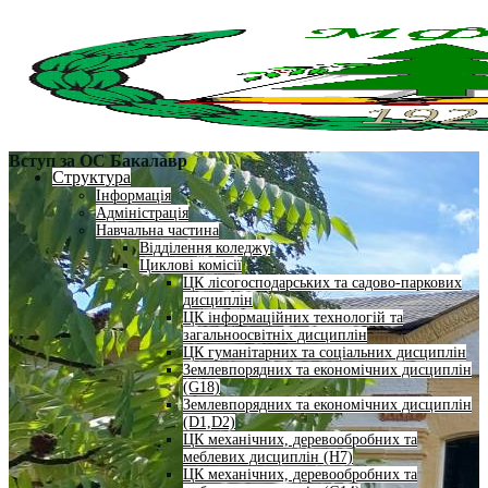
Вступ за ОС Бакалавр
Структура
Інформація
Адміністрація
Навчальна частина
Відділення коледжу
Циклові комісії
ЦК лісогосподарських та садово-паркових
дисциплін
ЦК інформаційних технологій та
загальноосвітніх дисциплін
ЦК гуманітарних та соціальних дисциплін
Землевпорядних та економічних дисциплін
(G18)
Землевпорядних та економічних дисциплін
(D1,D2)
ЦК механічних, деревообробних та
меблевих дисциплін (H7)
ЦК механічних, деревообробних та