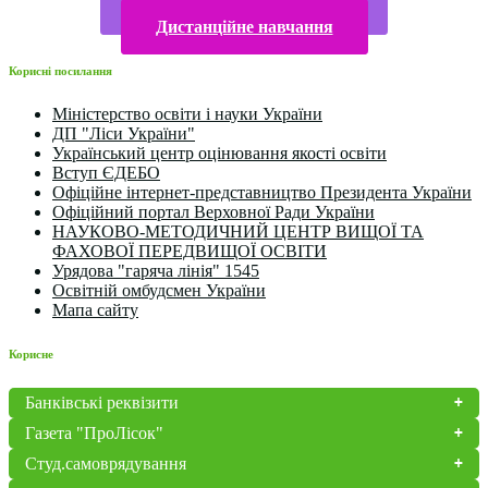
Конкурси та олімпіади 2024
Дистанційне навчання
Корисні посилання
Міністерство освіти і науки України
ДП "Ліси України"
Український центр оцінювання якості освіти
Вступ ЄДЕБО
Офіційне інтернет-представництво Президента України
Офіційний портал Верховної Ради України
НАУКОВО-МЕТОДИЧНИЙ ЦЕНТР ВИЩОЇ ТА
ФАХОВОЇ ПЕРЕДВИЩОЇ ОСВІТИ
Урядова "гаряча лінія" 1545
Освітній омбудсмен України
Мапа сайту
Корисне
Банківські реквізити
Газета "ПроЛісок"
Студ.самоврядування