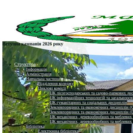
Вступна кампанія 2026 року
Структура
Інформація
Адміністрація
Навчальна частина
Відділення коледжу
Циклові комісії
ЦК лісогосподарських та садово-паркових ди
ЦК інформаційних технологій та загальноосв
ЦК гуманітарних та соціальних дисциплін
Землевпорядних та економічних дисциплін (
Землевпорядних та економічних дисциплін (
ЦК механічних, деревообробних та меблевих
ЦК механічних, деревообробних та меблевих
Бібліотека
Електронна бібліотека