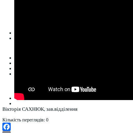
Студентська рада
Документація. Карантин
Документація. Воєнний стан
Центр кар’єри та працевлаштування
Центр дуальної освіти
Неформальна та інформальна освіта
Вступникам
Міжнародне співробітництво
Міжнародне співробітництво для викладачів
Міжнародне співробітництво для студентів
Угоди та договори
Вісник
Контакти
Публічність
Кваліфікаційний центр МФК
Нормативно-правова база
Форма заяви здобувача
Перелік професій
Професійні стандарти
Майстри сервісних центрів
Про формальну, неформальну та інформальну освіту
Вікторія САХНЮК, зав.відділення
Кількість переглядів:
0