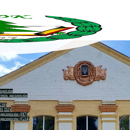
сциплін
ітніх дисциплін
G18)
D1,D2)
 дисциплін (H7)
 дисциплін (G14)