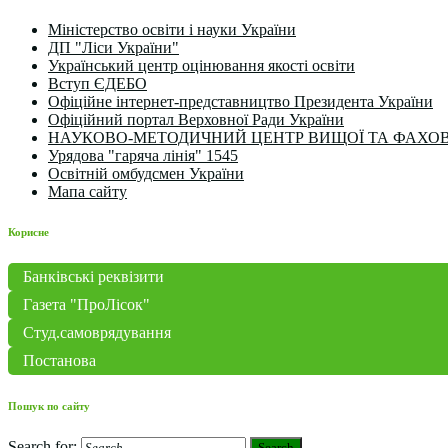
Міністерство освіти і науки України
ДП "Ліси України"
Український центр оцінювання якості освіти
Вступ ЄДЕБО
Офіційне інтернет-представництво Президента України
Офіційний портал Верховної Ради України
НАУКОВО-МЕТОДИЧНИЙ ЦЕНТР ВИЩОЇ ТА ФАХОВ
Урядова "гаряча лінія" 1545
Освітній омбудсмен України
Мапа сайту
Корисне
Банківські реквізити
Газета "ПроЛісок"
Студ.самоврядування
Постанова
Пошук по сайту
Search for:
Search