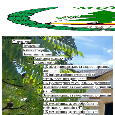
Вступна кампанія 2022
Структура
Інформація
Адміністрація
Навчальна частина
Відділення коледжу
Циклові комісії
ЦК лісогосподарських та садово-паркових
дисциплін
ЦК інформаційних технологій та
загальноосвітніх дисциплін
ЦК гуманітарних та соціальних дисциплін
Землевпорядних та економічних дисциплін
(G18)
Землевпорядних та економічних дисциплін
(D1,D2)
ЦК механічних, деревообробних та
меблевих дисциплін (H7)
ЦК механічних, деревообробних та