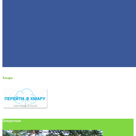
Хмара
Дендропарк