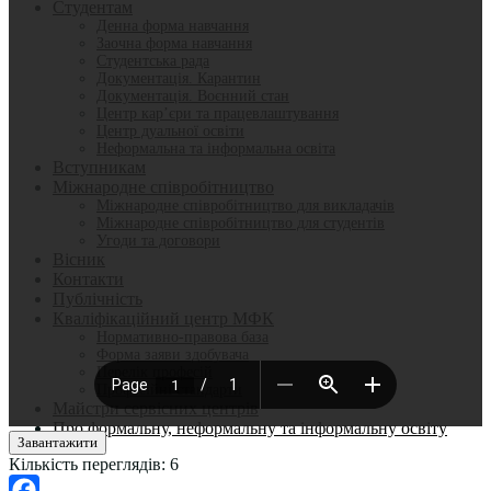
Студентам
Денна форма навчання
Заочна форма навчання
Студентська рада
Документація. Карантин
Документація. Воєнний стан
Центр кар’єри та працевлаштування
Центр дуальної освіти
Неформальна та інформальна освіта
Вступникам
Міжнародне співробітництво
Міжнародне співробітництво для викладачів
Міжнародне співробітництво для студентів
Угоди та договори
Вісник
Контакти
Публічність
Кваліфікаційний центр МФК
Нормативно-правова база
Форма заяви здобувача
Перелік професій
Професійні стандарти
Майстри сервісних центрів
Про формальну, неформальну та інформальну освіту
Завантажити
Кількість переглядів:
6