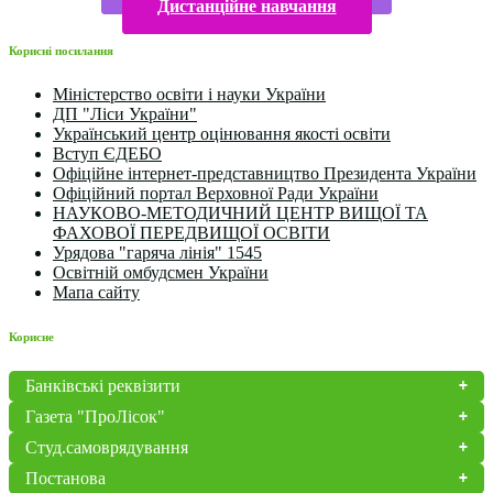
Дистанційне навчання
Корисні посилання
Міністерство освіти і науки України
ДП "Ліси України"
Український центр оцінювання якості освіти
Вступ ЄДЕБО
Офіційне інтернет-представництво Президента України
Офіційний портал Верховної Ради України
НАУКОВО-МЕТОДИЧНИЙ ЦЕНТР ВИЩОЇ ТА
ФАХОВОЇ ПЕРЕДВИЩОЇ ОСВІТИ
Урядова "гаряча лінія" 1545
Освітній омбудсмен України
Мапа сайту
Корисне
Банківські реквізити
Газета "ПроЛісок"
Студ.самоврядування
Постанова