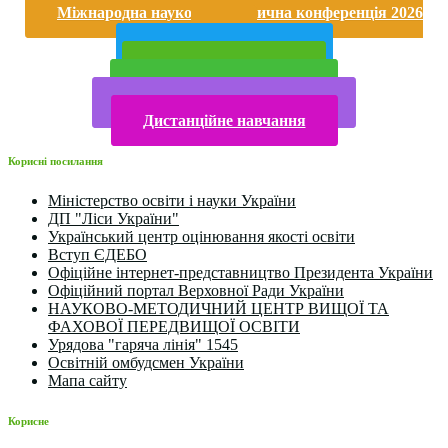
Міжнародна науково-практична конференція 2026
року
Публічна інформація
Прийом у 2025 році
Електронна бібліотека
Конкурси та олімпіади 2024
Дистанційне навчання
Корисні посилання
Міністерство освіти і науки України
ДП "Ліси України"
Український центр оцінювання якості освіти
Вступ ЄДЕБО
Офіційне інтернет-представництво Президента України
Офіційний портал Верховної Ради України
НАУКОВО-МЕТОДИЧНИЙ ЦЕНТР ВИЩОЇ ТА
ФАХОВОЇ ПЕРЕДВИЩОЇ ОСВІТИ
Урядова "гаряча лінія" 1545
Освітній омбудсмен України
Мапа сайту
Корисне