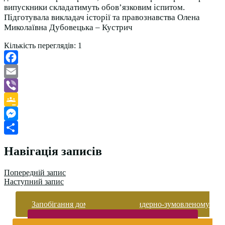
випускники складатимуть обов’язковим іспитом.
Підготувала викладач історії та правознавства Олена
Миколаївна Дубовецька – Кустрич
Кількість переглядів:
1
Facebook
Email
Viber
Google
Classroom
Messenger
Поділитися
Навігація записів
Попередній запис
Наступний запис
Запобігання домашньому та гендерно-зумовленому
насильству
Безпека життєдіяльності і охорона праці