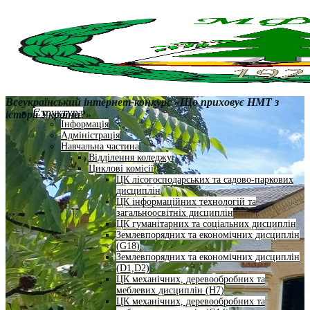
Всеукраїнський інтернет-конкурс «Що приховує НМТ з
Структура
історії України?»
Інформація
Адміністрація
Навчальна частина
Відділення коледжу
Циклові комісії
ЦК лісогосподарських та садово-паркових
дисциплін
ЦК інформаційних технологій та
загальноосвітніх дисциплін
ЦК гуманітарних та соціальних дисциплін
Землевпорядних та економічних дисциплін
(G18)
Землевпорядних та економічних дисциплін
(D1,D2)
ЦК механічних, деревообробних та
меблевих дисциплін (H7)
ЦК механічних, деревообробних та