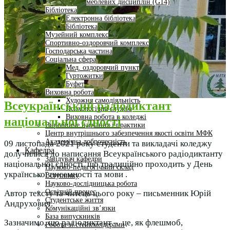
меблевих дисциплін (G14)
Бібліотека
Електронна бібліотека
Бібліотека
Музейний комплекс
Спортивно-оздоровчий комплекс
Господарська частина
Соціальна сфера
Мед. оздоровчий пункт
Гуртожитки
Буфет
Виховна робота
Художня самодіяльність
Всеукраїнський радіодиктант
Психологічна служба
Виховна робота в коледжі
національної єдності
Виробниче навчання і практики
Центр внутрішнього забезпечення якості освіти МФК
Академічна доброчесність
09 листопада 2021 року студенти та викладачі коледжу
Кафедра
долучилися до написання Всеукраїнського радіодиктанту
Завідувач кафедри
національної єдності, що традиційно проходить у День
Науково-педагогічний склад
української писемності та мови .
Вступнику
Науково-дослідницька робота
Освітній процес
Автор тексту та читець цього року – письменник Юрій
Студентське життя
Андрухович.
Комунікаційні зв’язки
База випускників
Зазначимо, що радіодиктант – це, як флешмоб,
Робота зі стейкхолдерами