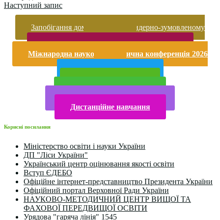
Наступний запис
Запобігання домашньому та гендерно-зумовленому
насильству
Безпека життєдіяльності і охорона праці
Міжнародна науково-практична конференція 2026
року
Публічна інформація
Прийом у 2025 році
Електронна бібліотека
Конкурси та олімпіади 2024
Дистанційне навчання
Корисні посилання
Міністерство освіти і науки України
ДП "Ліси України"
Український центр оцінювання якості освіти
Вступ ЄДЕБО
Офіційне інтернет-представництво Президента України
Офіційний портал Верховної Ради України
НАУКОВО-МЕТОДИЧНИЙ ЦЕНТР ВИЩОЇ ТА
ФАХОВОЇ ПЕРЕДВИЩОЇ ОСВІТИ
Урядова "гаряча лінія" 1545