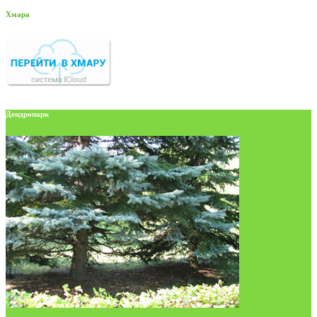
Хмара
Дендропарк