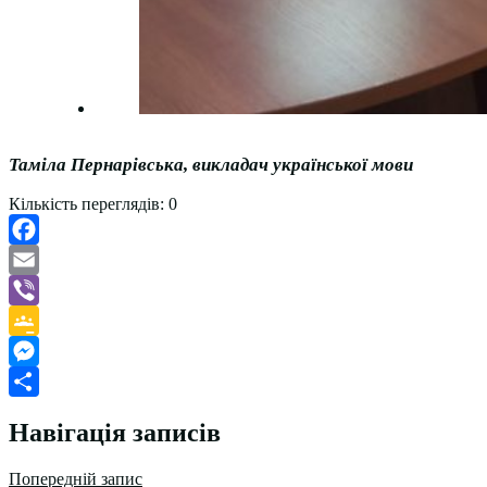
Таміла Пернарівська, викладач української мови
Кількість переглядів:
0
Facebook
Email
Viber
Google
Classroom
Messenger
Поділитися
Навігація записів
Попередній запис