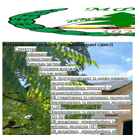
Всеукраїнський радіодиктант національної єдності
Структура
Інформація
Адміністрація
Навчальна частина
Відділення коледжу
Циклові комісії
ЦК лісогосподарських та садово-паркових
дисциплін
ЦК інформаційних технологій та
загальноосвітніх дисциплін
ЦК гуманітарних та соціальних дисциплін
Землевпорядних та економічних дисциплін
(G18)
Землевпорядних та економічних дисциплін
(D1,D2)
ЦК механічних, деревообробних та
меблевих дисциплін (H7)
ЦК механічних, деревообробних та