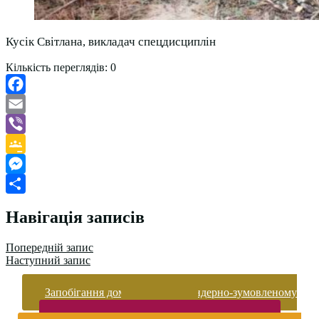
Кусік Світлана, викладач спецдисциплін
Кількість переглядів:
0
Facebook
Email
Viber
Google
Classroom
Messenger
Поділитися
Навігація записів
Попередній запис
Наступний запис
Запобігання домашньому та гендерно-зумовленому
насильству
Безпека життєдіяльності і охорона праці