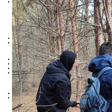
Студентам
Денна форма навчання
Заочна форма навчання
Студентська рада
Документація. Карантин
Документація. Воєнний стан
Центр кар’єри та працевлаштування
Центр дуальної освіти
Неформальна та інформальна освіта
Вступникам
Міжнародне співробітництво
Міжнародне співробітництво для викладачів
Міжнародне співробітництво для студентів
Угоди та договори
Вісник
Контакти
Публічність
Кваліфікаційний центр МФК
Нормативно-правова база
Форма заяви здобувача
Перелік професій
Професійні стандарти
Майстри сервісних центрів
Про формальну, неформальну та інформальну освіту