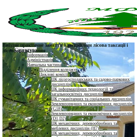
Виїздне практичне заняття з дисципліни лісова таксації і
Структура
лісовпорядкування
Інформація
Адміністрація
Навчальна частина
Відділення коледжу
Циклові комісії
ЦК лісогосподарських та садово-паркових
дисциплін
ЦК інформаційних технологій та
загальноосвітніх дисциплін
ЦК гуманітарних та соціальних дисциплін
Землевпорядних та економічних дисциплін
(G18)
Землевпорядних та економічних дисциплін
(D1,D2)
ЦК механічних, деревообробних та
меблевих дисциплін (H7)
ЦК механічних, деревообробних та