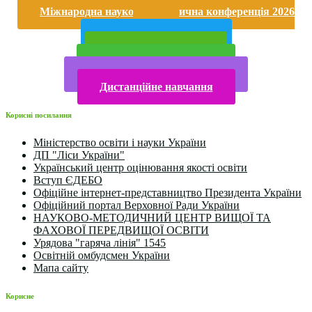
Міжнародна науково-практична конференція 2026
року
Публічна інформація
Прийом у 2025 році
Електронна бібліотека
Конкурси та олімпіади 2024
Дистанційне навчання
Корисні посилання
Міністерство освіти і науки України
ДП "Ліси України"
Український центр оцінювання якості освіти
Вступ ЄДЕБО
Офіційне інтернет-представництво Президента України
Офіційний портал Верховної Ради України
НАУКОВО-МЕТОДИЧНИЙ ЦЕНТР ВИЩОЇ ТА
ФАХОВОЇ ПЕРЕДВИЩОЇ ОСВІТИ
Урядова "гаряча лінія" 1545
Освітній омбудсмен України
Мапа сайту
Корисне