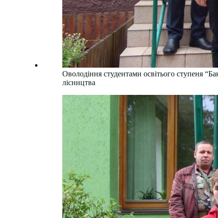
Оволодіння студентами освітього ступеня “Ба
лісництва