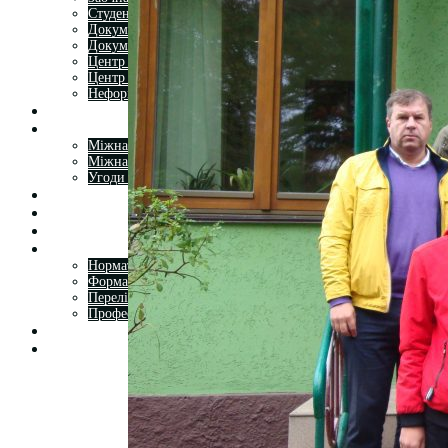
Студентська рада
Документація. Карантин
Документація. Воєнний стан
Центр кар’єри та працевлаштування
Центр дуальної освіти
Неформальна та інформальна освіта
Вступникам
Міжнародне співробітництво
Міжнародне співробітництво для викладачів
Міжнародне співробітництво для студентів
Угоди та договори
Вісник
Контакти
Публічність
Кваліфікаційний центр МФК
Нормативно-правова база
Форма заяви здобувача
Перелік професій
Професійні стандарти
Майстри сервісних центрів
Про формальну, неформальну та інформальну освіту