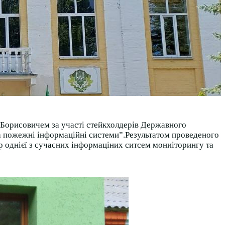
м Борисовичем за участі стейкхолдерів Державного
та пожежні інформаційні системи”.Результатом проведеного
вр однієї з сучасних інформаціних ситсем мониіторингу та