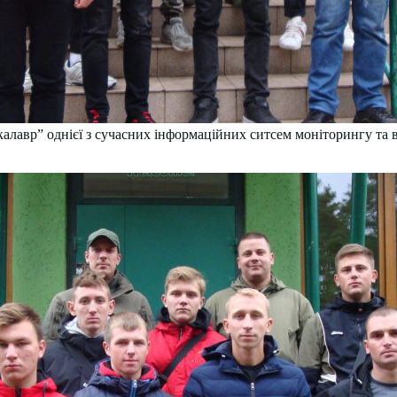
калавр” однієї з сучасних інформаційних ситсем моніторингу та