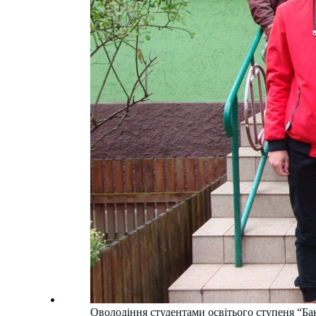
Оволодіння студентами освітього ступеня “Ба