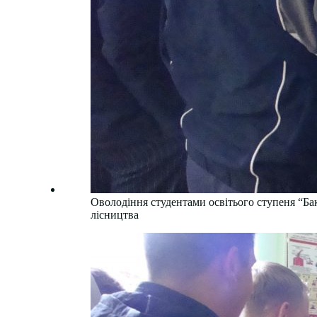
Оволодіння студентами освітього ступеня “Ба
лісництва