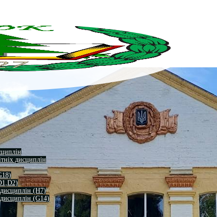
сциплін
ітніх дисциплін
G18)
D1,D2)
 дисциплін (H7)
 дисциплін (G14)