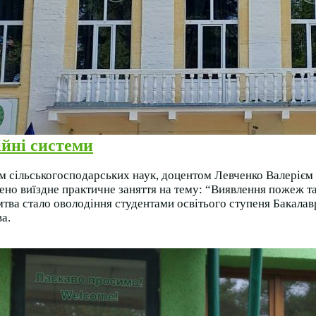
йні системи
том сільськогосподарських наук, доцентом Левченко Валеріє
дено виїздне практичне заняття на тему: “Виявлення пожеж 
ємтва стало оволодіння студентами освітього ступеня Бакала
а.