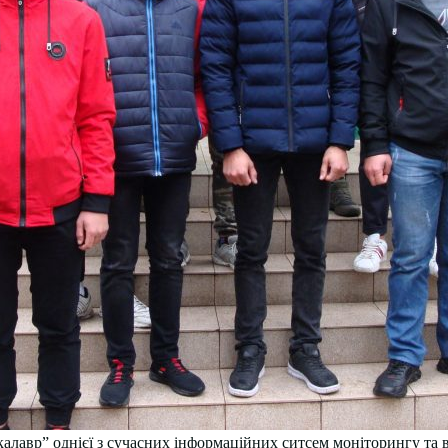
калавр” однієї з сучасних інформаційних ситсем моніторингу та