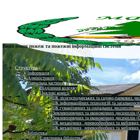
Виявлення пожеж та пожежні інформаційні системи
Структура
Інформація
Адміністрація
Навчальна частина
Відділення коледжу
Циклові комісії
ЦК лісогосподарських та садово-паркових ди
ЦК інформаційних технологій та загальноосв
ЦК гуманітарних та соціальних дисциплін
Землевпорядних та економічних дисциплін (
Землевпорядних та економічних дисциплін (
ЦК механічних, деревообробних та меблевих
ЦК механічних, деревообробних та меблевих
Бібліотека
Електронна бібліотека