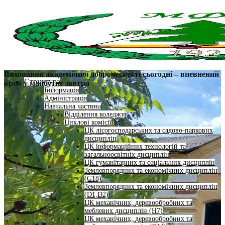
Виховання академічної доброчесності сьогодні – впевнений
Структура
крок у майбутнє завтра
Інформація
Адміністрація
Навчальна частина
Відділення коледжу
Циклові комісії
ЦК лісогосподарських та садово-паркових
дисциплін
ЦК інформаційних технологій та
загальноосвітніх дисциплін
ЦК гуманітарних та соціальних дисциплін
Землевпорядних та економічних дисциплін
(G18)
Землевпорядних та економічних дисциплін
(D1,D2)
ЦК механічних, деревообробних та
меблевих дисциплін (H7)
ЦК механічних, деревообробних та