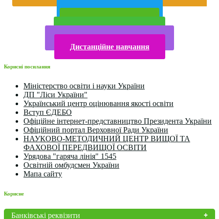
року
Публічна інформація
Прийом у 2025 році
Електронна бібліотека
Конкурси та олімпіади 2024
Дистанційне навчання
Корисні посилання
Міністерство освіти і науки України
ДП "Ліси України"
Український центр оцінювання якості освіти
Вступ ЄДЕБО
Офіційне інтернет-представництво Президента України
Офіційний портал Верховної Ради України
НАУКОВО-МЕТОДИЧНИЙ ЦЕНТР ВИЩОЇ ТА
ФАХОВОЇ ПЕРЕДВИЩОЇ ОСВІТИ
Урядова "гаряча лінія" 1545
Освітній омбудсмен України
Мапа сайту
Корисне
Банківські реквізити