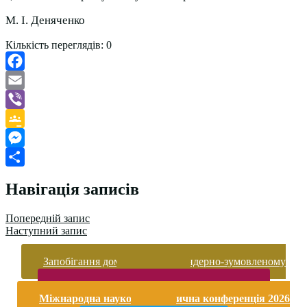
М. І. Деняченко
Кількість переглядів:
0
Facebook
Email
Viber
Google
Classroom
Messenger
Поділитися
Навігація записів
Попередній запис
Наступний запис
Запобігання домашньому та гендерно-зумовленому
насильству
Безпека життєдіяльності і охорона праці
Міжнародна науково-практична конференція 2026