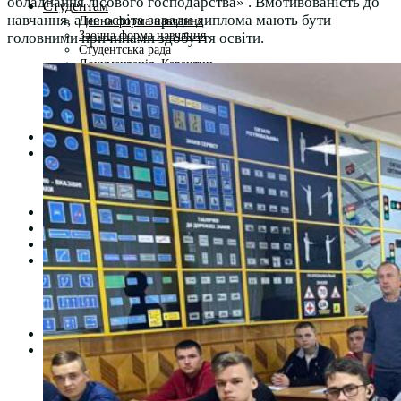
обладнання лісового господарства» . Вмотивованість до
Студентам
навчання, а не освіта заради диплома мають бути
Денна форма навчання
Заочна форма навчання
головними причинами здобуття освіти.
Студентська рада
Документація. Карантин
Документація. Воєнний стан
Центр кар’єри та працевлаштування
Центр дуальної освіти
Неформальна та інформальна освіта
Вступникам
Міжнародне співробітництво
Міжнародне співробітництво для викладачів
Міжнародне співробітництво для студентів
Угоди та договори
Вісник
Контакти
Публічність
Кваліфікаційний центр МФК
Нормативно-правова база
Форма заяви здобувача
Перелік професій
Професійні стандарти
Майстри сервісних центрів
Про формальну, неформальну та інформальну освіту