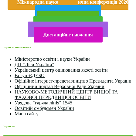
Міжнародна науково-практична конференція 2026
року
Публічна інформація
Прийом у 2025 році
Електронна бібліотека
Конкурси та олімпіади 2024
Дистанційне навчання
Корисні посилання
Міністерство освіти і науки України
ДП "Ліси України"
Український центр оцінювання якості освіти
Вступ ЄДЕБО
Офіційне інтернет-представництво Президента України
Офіційний портал Верховної Ради України
НАУКОВО-МЕТОДИЧНИЙ ЦЕНТР ВИЩОЇ ТА
ФАХОВОЇ ПЕРЕДВИЩОЇ ОСВІТИ
Урядова "гаряча лінія" 1545
Освітній омбудсмен України
Мапа сайту
Корисне