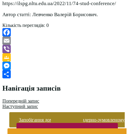
https://ilspg.nltu.edu.ua/2022/11/74-stud-conference/
Автор статті: Левченко Валерій Борисович.
Кількість переглядів:
0
Facebook
Email
Viber
Google
Classroom
Messenger
Поділитися
Навігація записів
Попередній запис
Наступний запис
Запобігання домашньому та гендерно-зумовленому
насильству
Безпека життєдіяльності і охорона праці