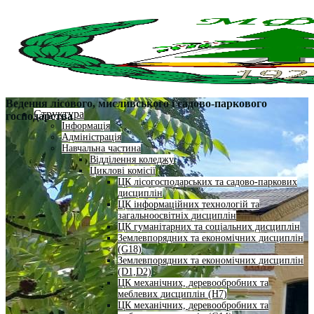
Ведення лісового, мисливського і садово-паркового
Структура
господарства
Інформація
Адміністрація
Навчальна частина
Відділення коледжу
Циклові комісії
ЦК лісогосподарських та садово-паркових
дисциплін
ЦК інформаційних технологій та
загальноосвітніх дисциплін
ЦК гуманітарних та соціальних дисциплін
Землевпорядних та економічних дисциплін
(G18)
Землевпорядних та економічних дисциплін
(D1,D2)
ЦК механічних, деревообробних та
меблевих дисциплін (H7)
ЦК механічних, деревообробних та