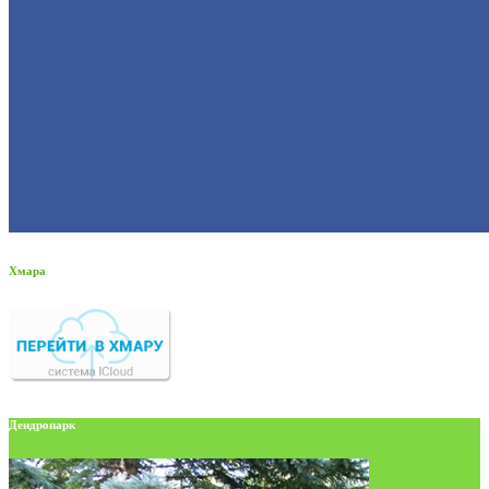
Хмара
Дендропарк