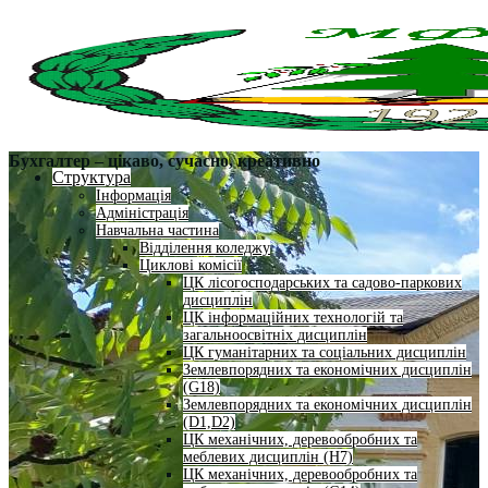
Бухгалтер – цікаво, сучасно, креативно
Структура
Інформація
Адміністрація
Навчальна частина
Відділення коледжу
Циклові комісії
ЦК лісогосподарських та садово-паркових
дисциплін
ЦК інформаційних технологій та
загальноосвітніх дисциплін
ЦК гуманітарних та соціальних дисциплін
Землевпорядних та економічних дисциплін
(G18)
Землевпорядних та економічних дисциплін
(D1,D2)
ЦК механічних, деревообробних та
меблевих дисциплін (H7)
ЦК механічних, деревообробних та