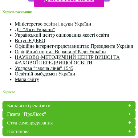
Корисні посилання
Міністерство освіти і науки України
ДП "Ліси України"
Український центр оцінювання якості освіти
Вступ ЄДЕБО
Офіційне інтернет-представництво Президента України
Офіційний портал Верховної Ради України
НАУКОВО-МЕТОДИЧНИЙ ЦЕНТР ВИЩОЇ ТА
ФАХОВОЇ ПЕРЕДВИЩОЇ ОСВІТИ
Урядова "гаряча лінія" 1545
Освітній омбудсмен України
Мапа сайту
Корисне
Банківські реквізити
Газета "ПроЛісок"
Студ.самоврядування
Постанова