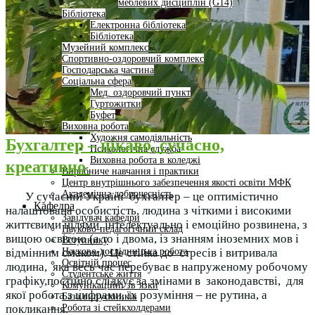
меблевих дисциплін (G14)
Бібліотека
Електронна бібліотека
Бібліотека
Музейний комплекс
Спортивно-оздоровчий комплекс
Господарська частина
Соціальна сфера
Мед. оздоровчий пункт
Гуртожитки
Буфет
Виховна робота
Художня самодіяльність
Бухгалтер – цікаво, сучасно,
Психологічна служба
Виховна робота в коледжі
креативно
Виробниче навчання і практики
Центр внутрішнього забезпечення якості освіти МФК
Академічна доброчесність
У сучасній Україні бухгалтер – це оптимістично
Кафедра
налаштована особистість, людина з чіткими і високими
Завідувач кафедри
життєвими цілями, інтелектуально і емоційно розвинена, з
Науково-педагогічний склад
вищою освітою (а то і двома, із знанням іноземних мов і
Вступнику
Науково-дослідницька робота
відмінним смаком). Це стійка до стресів і витривала
Освітній процес
людина, яка весь час перебуває в напруженому робочому
Студентське життя
графіку,постійно слідкує за змінами в законодавстві, для
Комунікаційні зв’язки
якої робота з цифрами, їх розуміння – не рутина, а
База випускників
Робота зі стейкхолдерами
покликання.