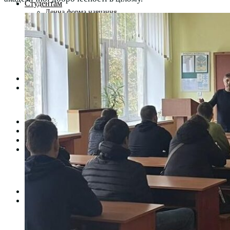
Студентам
Денна форма навчання
Заочна форма навчання
Студентська рада
Документація. Карантин
Документація. Воєнний стан
Центр кар’єри та працевлаштування
Центр дуальної освіти
Неформальна та інформальна освіта
Вступникам
Міжнародне співробітництво
Міжнародне співробітництво для викладачів
Міжнародне співробітництво для студентів
Угоди та договори
Вісник
Контакти
Публічність
Кваліфікаційний центр МФК
Нормативно-правова база
Форма заяви здобувача
Перелік професій
Професійні стандарти
Майстри сервісних центрів
Про формальну, неформальну та інформальну освіту