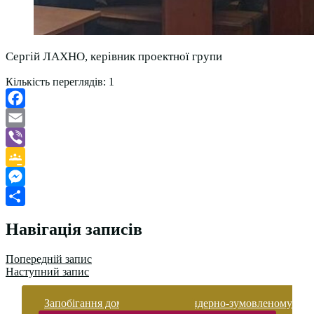
Сергій ЛАХНО, керівник проектної групи
Кількість переглядів:
1
Facebook
Email
Viber
Google
Classroom
Messenger
Поділитися
Навігація записів
Попередній запис
Наступний запис
Запобігання домашньому та гендерно-зумовленому