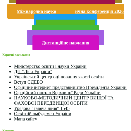
насильству
Безпека життєдіяльності і охорона праці
Міжнародна науково-практична конференція 2026
року
Публічна інформація
Прийом у 2025 році
Електронна бібліотека
Конкурси та олімпіади 2024
Дистанційне навчання
Корисні посилання
Міністерство освіти і науки України
ДП "Ліси України"
Український центр оцінювання якості освіти
Вступ ЄДЕБО
Офіційне інтернет-представництво Президента України
Офіційний портал Верховної Ради України
НАУКОВО-МЕТОДИЧНИЙ ЦЕНТР ВИЩОЇ ТА
ФАХОВОЇ ПЕРЕДВИЩОЇ ОСВІТИ
Урядова "гаряча лінія" 1545
Освітній омбудсмен України
Мапа сайту
Корисне