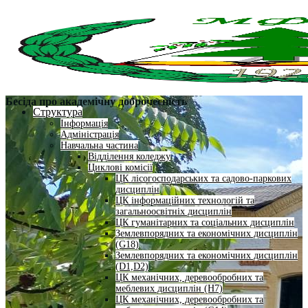
Бесіда про академічну доброчесність
Структура
Інформація
Адміністрація
Навчальна частина
Відділення коледжу
Циклові комісії
ЦК лісогосподарських та садово-паркових
дисциплін
ЦК інформаційних технологій та
загальноосвітніх дисциплін
ЦК гуманітарних та соціальних дисциплін
Землевпорядних та економічних дисциплін
(G18)
Землевпорядних та економічних дисциплін
(D1,D2)
ЦК механічних, деревообробних та
меблевих дисциплін (H7)
ЦК механічних, деревообробних та