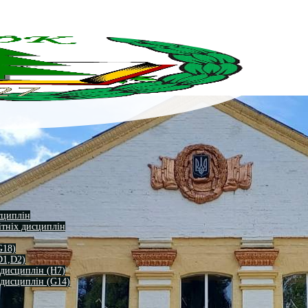
сциплін
ітніх дисциплін
G18)
D1,D2)
 дисциплін (H7)
 дисциплін (G14)