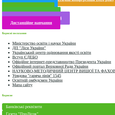
Публічна інформація
Прийом у 2025 році
Електронна бібліотека
Конкурси та олімпіади 2024
Дистанційне навчання
Корисні посилання
Міністерство освіти і науки України
ДП "Ліси України"
Український центр оцінювання якості освіти
Вступ ЄДЕБО
Офіційне інтернет-представництво Президента України
Офіційний портал Верховної Ради України
НАУКОВО-МЕТОДИЧНИЙ ЦЕНТР ВИЩОЇ ТА ФАХОВ
Урядова "гаряча лінія" 1545
Освітній омбудсмен України
Мапа сайту
Корисне
Банківські реквізити
Газета "ПроЛісок"