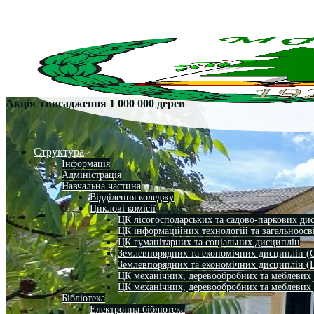
Акція з висадження 1 000 000 дерев
Структура
Інформація
Адміністрація
Навчальна частина
Відділення коледжу
Циклові комісії
ЦК лісогосподарських та садово-паркових ди
ЦК інформаційних технологій та загальноосв
ЦК гуманітарних та соціальних дисциплін
Землевпорядних та економічних дисциплін (
Землевпорядних та економічних дисциплін (
ЦК механічних, деревообробних та меблевих
ЦК механічних, деревообробних та меблевих
Бібліотека
Електронна бібліотека