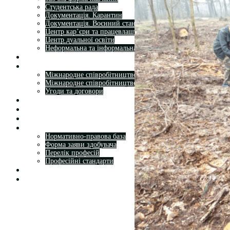
Студентська рада
Документація. Карантин
Документація. Воєнний стан
Центр кар’єри та працевлаштування
Центр дуальної освіти
Неформальна та інформальна освіта
Вступникам
Міжнародне співробітництво
Міжнародне співробітництво для викладачів
Міжнародне співробітництво для студентів
Угоди та договори
Вісник
Контакти
Публічність
Кваліфікаційний центр МФК
Нормативно-правова база
Форма заяви здобувача
Перелік професій
Професійні стандарти
Майстри сервісних центрів
Про формальну, неформальну та інформальну освіту