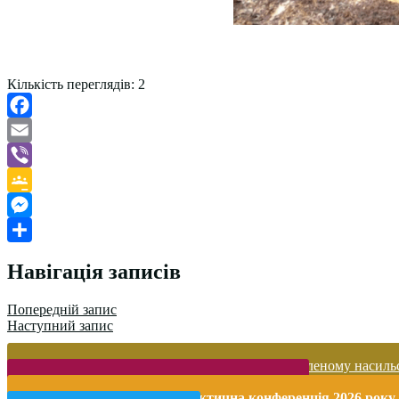
Кількість переглядів:
2
Facebook
Email
Viber
Google
Classroom
Messenger
Поділитися
Навігація записів
Попередній запис
Наступний запис
Запобігання домашньому та гендерно-зумовленому насиль
Безпека життєдіяльності і охорона праці
Міжнародна науково-практична конференція 2026 року