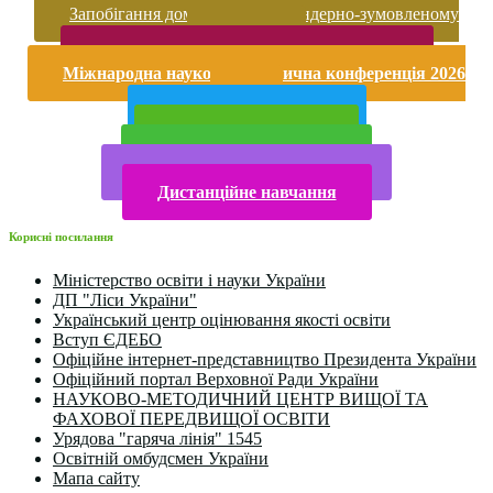
Запобігання домашньому та гендерно-зумовленому
насильству
Безпека життєдіяльності і охорона праці
Міжнародна науково-практична конференція 2026
року
Публічна інформація
Прийом у 2025 році
Електронна бібліотека
Конкурси та олімпіади 2024
Дистанційне навчання
Корисні посилання
Міністерство освіти і науки України
ДП "Ліси України"
Український центр оцінювання якості освіти
Вступ ЄДЕБО
Офіційне інтернет-представництво Президента України
Офіційний портал Верховної Ради України
НАУКОВО-МЕТОДИЧНИЙ ЦЕНТР ВИЩОЇ ТА
ФАХОВОЇ ПЕРЕДВИЩОЇ ОСВІТИ
Урядова "гаряча лінія" 1545
Освітній омбудсмен України
Мапа сайту