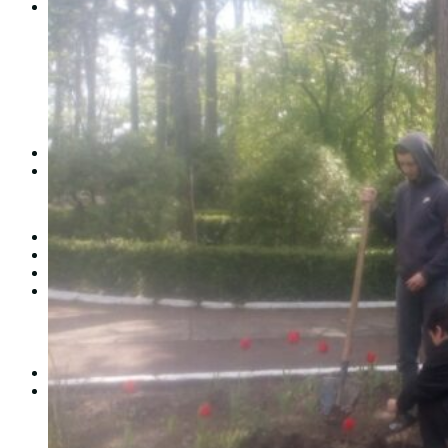
Студентам
Денна форма навчання
Заочна форма навчання
Студентська рада
Документація. Карантин
Документація. Воєнний стан
Центр кар’єри та працевлаштування
Центр дуальної освіти
Неформальна та інформальна освіта
Вступникам
Міжнародне співробітництво
Міжнародне співробітництво для викладачів
Міжнародне співробітництво для студентів
Угоди та договори
Вісник
Контакти
Публічність
Кваліфікаційний центр МФК
Нормативно-правова база
Форма заяви здобувача
Перелік професій
Професійні стандарти
Майстри сервісних центрів
Про формальну, неформальну та інформальну освіту