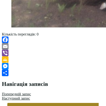
Кількість переглядів:
0
Facebook
Email
Viber
Google
Classroom
Messenger
Поділитися
Навігація записів
Попередній запис
Наступний запис