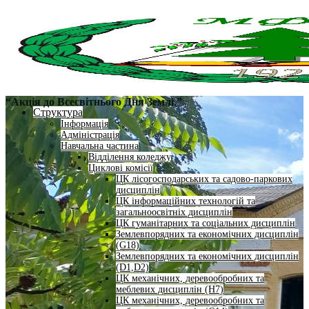
“Акція до Всесвітнього Дня Землі.”
Структура
Інформація
Адміністрація
Навчальна частина
Відділення коледжу
Циклові комісії
ЦК лісогосподарських та садово-паркових
дисциплін
ЦК інформаційних технологій та
загальноосвітніх дисциплін
ЦК гуманітарних та соціальних дисциплін
Землевпорядних та економічних дисциплін
(G18)
Землевпорядних та економічних дисциплін
(D1,D2)
ЦК механічних, деревообробних та
меблевих дисциплін (H7)
ЦК механічних, деревообробних та