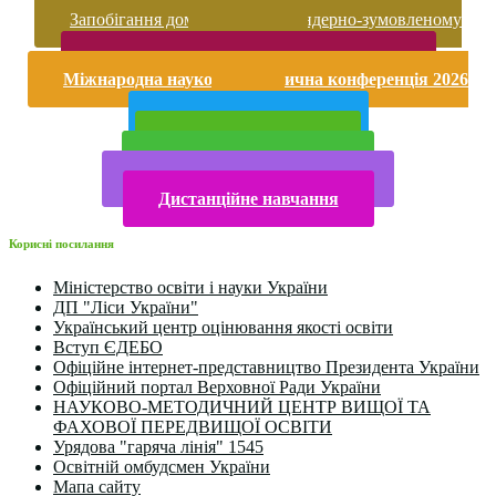
Запобігання домашньому та гендерно-зумовленому
насильству
Безпека життєдіяльності і охорона праці
Міжнародна науково-практична конференція 2026
року
Публічна інформація
Прийом у 2025 році
Електронна бібліотека
Конкурси та олімпіади 2024
Дистанційне навчання
Корисні посилання
Міністерство освіти і науки України
ДП "Ліси України"
Український центр оцінювання якості освіти
Вступ ЄДЕБО
Офіційне інтернет-представництво Президента України
Офіційний портал Верховної Ради України
НАУКОВО-МЕТОДИЧНИЙ ЦЕНТР ВИЩОЇ ТА
ФАХОВОЇ ПЕРЕДВИЩОЇ ОСВІТИ
Урядова "гаряча лінія" 1545
Освітній омбудсмен України
Мапа сайту