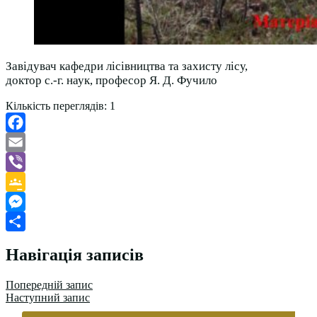
Завідувач кафедри лісівництва та захисту лісу,
доктор с.-г. наук, професор Я. Д. Фучило
Кількість переглядів:
1
Facebook
Email
Viber
Google
Classroom
Messenger
Поділитися
Навігація записів
Попередній запис
Наступний запис