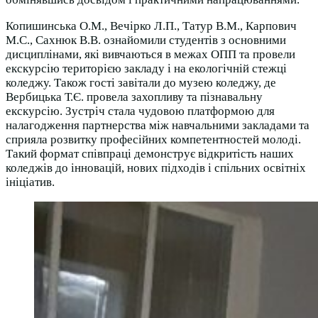
Копишинська О.М., Вечірко Л.П., Татур В.М., Карпович
М.С., Сахнюк В.В. ознайомили студентів з основними
дисциплінами, які вивчаються в межах ОПП та провели
екскурсію територією закладу і на екологічній стежці
коледжу. Також гості завітали до музею коледжу, де
Вербицька Т.Є. провела захопливу та пізнавальну
екскурсію. Зустріч стала чудовою платформою для
налагодження партнерства між навчальними закладами та
сприяла розвитку професійних компетентностей молоді.
Такий формат співпраці демонструє відкритість наших
коледжів до інновацій, нових підходів і спільних освітніх
ініціатив.