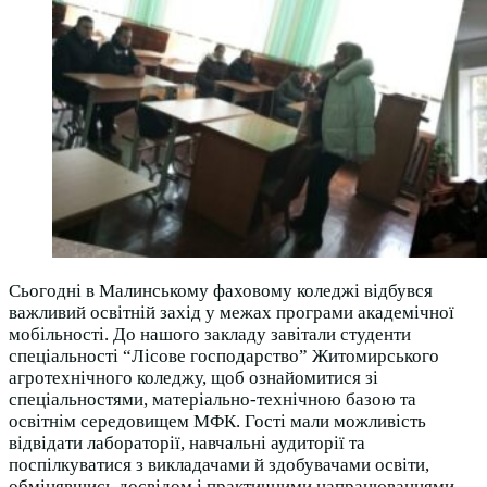
Сьогодні в Малинському фаховому коледжі відбувся
важливий освітній захід у межах програми академічної
мобільності. До нашого закладу завітали студенти
спеціальності “Лісове господарство” Житомирського
агротехнічного коледжу, щоб ознайомитися зі
спеціальностями, матеріально-технічною базою та
освітнім середовищем МФК. Гості мали можливість
відвідати лабораторії, навчальні аудиторії та
поспілкуватися з викладачами й здобувачами освіти,
обмінявшись досвідом і практичними напрацюваннями.