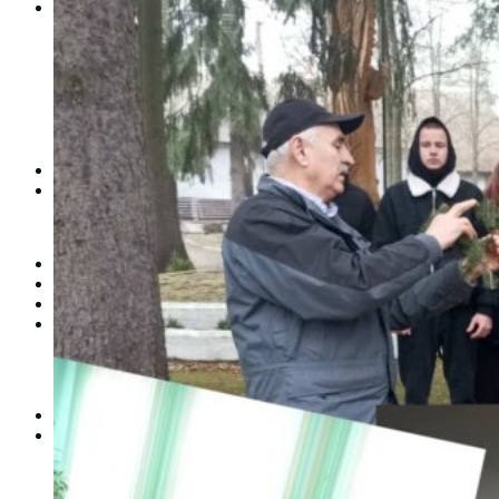
Студентам
Денна форма навчання
Заочна форма навчання
Студентська рада
Документація. Карантин
Документація. Воєнний стан
Центр кар’єри та працевлаштування
Центр дуальної освіти
Неформальна та інформальна освіта
Вступникам
Міжнародне співробітництво
Міжнародне співробітництво для викладачів
Міжнародне співробітництво для студентів
Угоди та договори
Вісник
Контакти
Публічність
Кваліфікаційний центр МФК
Нормативно-правова база
Форма заяви здобувача
Перелік професій
Професійні стандарти
Майстри сервісних центрів
Про формальну, неформальну та інформальну освіту