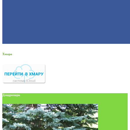
Хмара
Дендропарк