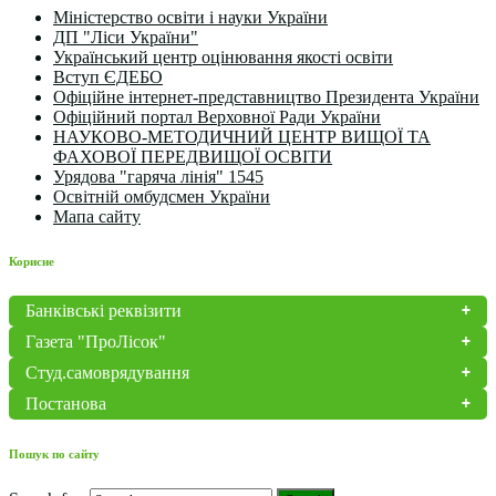
Міністерство освіти і науки України
ДП "Ліси України"
Український центр оцінювання якості освіти
Вступ ЄДЕБО
Офіційне інтернет-представництво Президента України
Офіційний портал Верховної Ради України
НАУКОВО-МЕТОДИЧНИЙ ЦЕНТР ВИЩОЇ ТА
ФАХОВОЇ ПЕРЕДВИЩОЇ ОСВІТИ
Урядова "гаряча лінія" 1545
Освітній омбудсмен України
Мапа сайту
Корисне
Банківські реквізити
Газета "ПроЛісок"
Студ.самоврядування
Постанова
Пошук по сайту