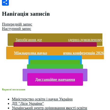
Classroom
Messenger
Поділитися
Навігація записів
Попередній запис
Наступний запис
Запобігання домашньому та гендерно-зумовленому
насильству
Безпека життєдіяльності і охорона праці
Міжнародна науково-практична конференція 2026
року
Публічна інформація
Прийом у 2025 році
Електронна бібліотека
Конкурси та олімпіади 2024
Дистанційне навчання
Корисні посилання
Міністерство освіти і науки України
ДП "Ліси України"
Український центр оцінювання якості освіти