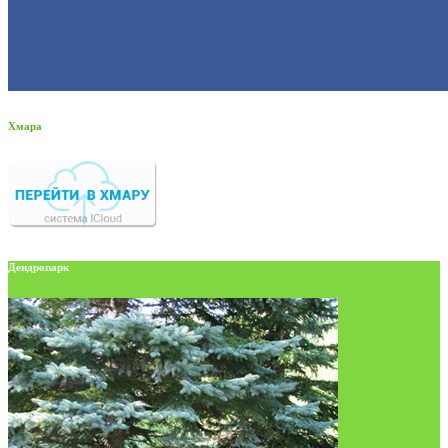
Хмара
Дендропарк