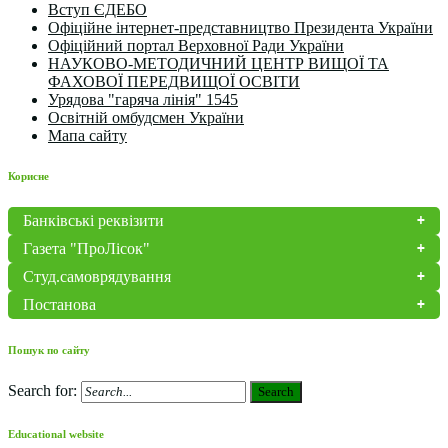
Вступ ЄДЕБО
Офіційне інтернет-представництво Президента України
Офіційний портал Верховної Ради України
НАУКОВО-МЕТОДИЧНИЙ ЦЕНТР ВИЩОЇ ТА
ФАХОВОЇ ПЕРЕДВИЩОЇ ОСВІТИ
Урядова "гаряча лінія" 1545
Освітній омбудсмен України
Мапа сайту
Корисне
Банківські реквізити
Газета "ПроЛісок"
Студ.самоврядування
Постанова
Пошук по сайту
Search for:
Search
Educational website