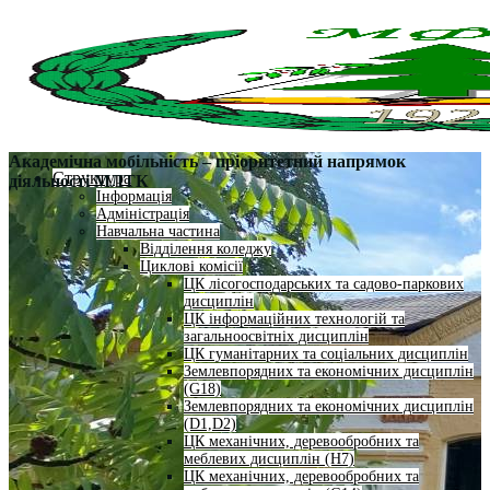
Академічна мобільність – пріоритетний напрямок
Структура
діяльності МЛТК
Інформація
Адміністрація
Навчальна частина
Відділення коледжу
Циклові комісії
ЦК лісогосподарських та садово-паркових
дисциплін
ЦК інформаційних технологій та
загальноосвітніх дисциплін
ЦК гуманітарних та соціальних дисциплін
Землевпорядних та економічних дисциплін
(G18)
Землевпорядних та економічних дисциплін
(D1,D2)
ЦК механічних, деревообробних та
меблевих дисциплін (H7)
ЦК механічних, деревообробних та