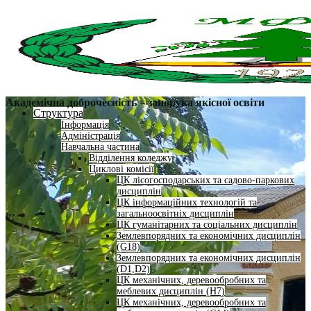
Академічна доброчесність – запорука якісної освіти
Структура
Інформація
Адміністрація
Навчальна частина
Відділення коледжу
Циклові комісії
ЦК лісогосподарських та садово-паркових
дисциплін
ЦК інформаційних технологій та
загальноосвітніх дисциплін
ЦК гуманітарних та соціальних дисциплін
Землевпорядних та економічних дисциплін
(G18)
Землевпорядних та економічних дисциплін
(D1,D2)
ЦК механічних, деревообробних та
меблевих дисциплін (H7)
ЦК механічних, деревообробних та