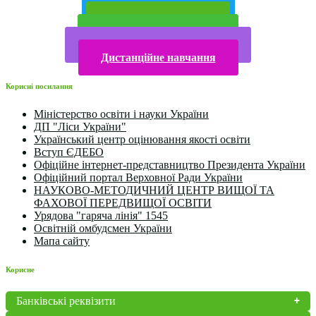
Публічна інформація
Прийом у 2025 році
Електронна бібліотека
Конкурси та олімпіади 2024
Дистанційне навчання
Корисні посилання
Міністерство освіти і науки України
ДП "Ліси України"
Український центр оцінювання якості освіти
Вступ ЄДЕБО
Офіційне інтернет-представництво Президента України
Офіційний портал Верховної Ради України
НАУКОВО-МЕТОДИЧНИЙ ЦЕНТР ВИЩОЇ ТА
ФАХОВОЇ ПЕРЕДВИЩОЇ ОСВІТИ
Урядова "гаряча лінія" 1545
Освітній омбудсмен України
Мапа сайту
Корисне
Банківські реквізити