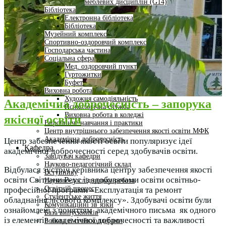
меблевих дисциплін (G14)
Бібліотека
Електронна бібліотека
Бібліотека
Музейний комплекс
Спортивно-оздоровчий комплекс
Господарська частина
Соціальна сфера
Мед. оздоровчий пункт
Гуртожитки
Буфет
Виховна робота
Художня самодіяльність
Академічна доброчесність – запорука
Психологічна служба
Виховна робота в коледжі
якісної освіти
Виробниче навчання і практики
Центр внутрішнього забезпечення якості освіти МФК
Академічна доброчесність
Центр забезпечення якості освіти популяризує ідеї
Кафедра
академічної доброчесності серед здобувачів освіти.
Завідувач кафедри
Науково-педагогічний склад
Відбулася зустріч керівника центру забезпечення якості
Вступнику
освіти Світлани Реус із здобувачами освіти освітньо-
Науково-дослідницька робота
Освітній процес
професійної програми «Експлуатація та ремонт
Студентське життя
обладнання лісового комплексу». Здобувачі освіти були
Комунікаційні зв’язки
ознайомлені з поняттям академічного письма як одного
База випускників
із елементів академічної доброчесності та важливості
Робота зі стейкхолдерами