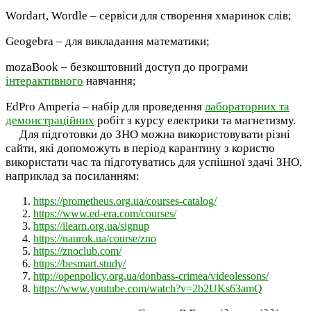
Wordart, Wordle – сервіси для створення хмаринок слів;
Geogebra – для викладання математики;
mozaBook – безкоштовний доступ до програми
інтерактивного
навчання;
EdPro Amperia – набір для проведення
лабораторних та
демонстраційних
робіт з курсу електрики та магнетизму.
Для підготовки до ЗНО можна використовувати різні
сайти, які допоможуть в період карантину з користю
використати час та підготуватись для успішної здачі ЗНО,
наприклад за посиланням:
https://prometheus.org.ua/courses-catalog/
https://www.ed-era.com/courses/
https://ilearn.org.ua/signup
https://naurok.ua/course/zno
https://znoclub.com/
https://besmart.study/
http://openpolicy.org.ua/donbass-crimea/videolessons/
https://www.youtube.com/watch?v=2b2UKs63amQ