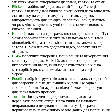
заняттях можна створювати діаграми, картки та схеми.
Plickers
–
мобільний додаток, який “зчитує” спеціальні
картки з відповідями учнів за лічені секунди та виводить
статистику на екран телефону вчителя. Додаток
використовують для швидкої перевірки, аби дізнатись,
чи розуміють студенти, учні поняття та чи освоюють
ключові навички.
Kahoot!
– навчальна програма, що складається з ігор. Тут
можна зробити серію запитань з кількома варіантами
відповідей. Формат і кількість запитань залежать від
автора. Є можливість додавати відео, зображення та
діаграми.
H5P
–
полегшує створення, поширення та використання
контенту і програм HTML5, дозволяє створювати
інтерактивний вміст, який поділятиметься на кілька
категорій: ігри, мультимедіа, запитання та соціальні
мережі.
Poodll
– набір інструментів для вчителів мов, створений
для розробки більш динамічних курсів. Це одна з
технологій онлайн аудіо- та відеозйомки, що доступні
для навчального процесу.
TurnItIn
– інструмент, що допомагає педагогам
перевіряти роботи студентів та учнів на наявність
неправильного цитування та плагіату. Програма
порівнює їх із найточнішою базою даних для порівняння