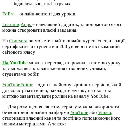
індивідуально, так і в групах.
EdEra
– онлайн-контент для уроків.
LearningApps
– навчальний додаток, за допомогою якого
можна створювати власні завдання.
На
Coursera
ви можете знайти онлайн-курси, спеціалізації,
сертифікати та ступеня від 200 університетів і компаній
світового класу
На
YouTube
можна переглядати ролики за темою уроку
та є можливість завантаження створених учнями,
студентами робіт.
YouTubeEditor
– один із найпопулярніших сервісів, який
дозволяє різати відео, накладати музику на нього та
миттєво завантажувати ролики на канал у YouTube.
Для розміщення свого матеріалу можна використати
безкоштовні онлайн-платформи
YouTube
або
Vimeo
,
створивши власний канал та постійно поповнюючи його
новими матеріалами. А також: