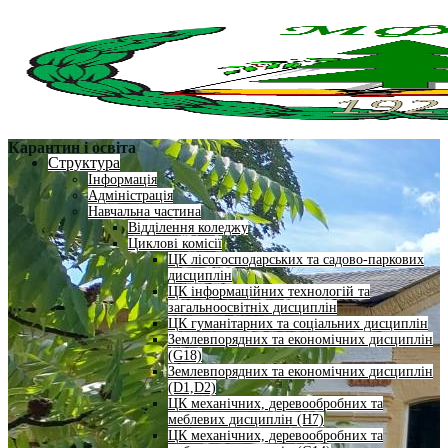
Карантин і освіта
Структура
Інформація
Адміністрація
Навчальна частина
Відділення коледжу
Циклові комісії
ЦК лісогосподарських та садово-паркових
дисциплін
ЦК інформаційних технологій та
загальноосвітніх дисциплін
ЦК гуманітарних та соціальних дисциплін
Землевпорядних та економічних дисциплін
(G18)
Землевпорядних та економічних дисциплін
(D1,D2)
ЦК механічних, деревообробних та
меблевих дисциплін (H7)
ЦК механічних, деревообробних та