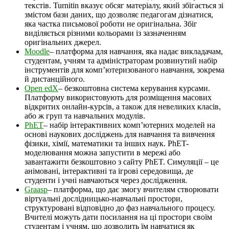
текстів. Turnitin вказує обсяг матеріалу, який збігається зі
змістом бази даних, що дозволяє педагогам дізнатися,
яка частка письмової роботи не оригінальна. Збіг
виділяється різними кольорами із зазначенням
оригінальних джерел.
Moodle
– платформа для навчання, яка надає викладачам,
студентам, учням та адміністраторам розвинутий набір
інструментів для комп’ютеризованого навчання, зокрема
й дистанційного.
Open edX
– безкоштовна система керування курсами.
Платформу використовують для розміщення масових
відкритих онлайн-курсів, а також для невеликих класів,
або ж груп та навчальних модулів.
PhET
– набір інтерактивних комп’ютерних моделей на
основі наукових досліджень для навчання та вивчення
фізики, хімії, математики та інших наук. PhET-
моделювання можна запустити в мережі або
завантажити безкоштовно з сайту PhET. Симуляції – це
анімовані, інтерактивні та ігрові середовища, де
студенти і учні навчаються через дослідження.
Graasp
– платформа, що дає змогу вчителям створювати
віртуальні дослідницько-навчальні простори,
структуровані відповідно до фаз навчального процесу.
Вчителі можуть дати посилання на ці простори своїм
студентам і учням, що дозволить їм навчатися як