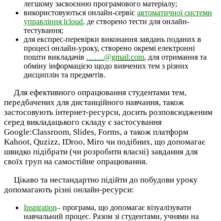
легшому засвоєнню програмового матеріалу;
використовуються онлайн-сервіс
автоматичної системи
управління lcloud
,
де створено тести для онлайн-
тестування;
для експрес-перевірки виконання завдань поданих в
процесі онлайн-уроку, створено окремі електронні
пошти викладачів
…….@gmail.com
,
для отримання та
обміну інформацією щодо вивчених тем з різних
дисциплін та предметів.
Для ефективного опрацювання студентами тем,
передбачених для дистанційного навчання, також
застосовують інтернет-ресурси, досить розповсюдженим
серед викладацького складу є застосування
Google:Classroom, Slides, Forms, а також платформ
Kahoot, Quzizz, IDroo, Miro чи подібних, що допомагає
швидко підібрати (чи розробити власні) завдання для
своїх груп на самостійне опрацювання.
Цікаво та нестандартно підійти до побудови уроку
допомагають різні онлайн-ресурси:
Inspiration
–
програма, що допомагає візуалізувати
навчальний процес. Разом зі студентами, учнями на