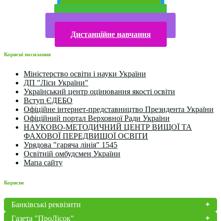
Прийом у 2025 році
Електронна бібліотека
Конкурси та олімпіади 2024
Дистанційне навчання
Корисні посилання
Міністерство освіти і науки України
ДП "Ліси України"
Український центр оцінювання якості освіти
Вступ ЄДЕБО
Офіційне інтернет-представництво Президента України
Офіційний портал Верховної Ради України
НАУКОВО-МЕТОДИЧНИЙ ЦЕНТР ВИЩОЇ ТА
ФАХОВОЇ ПЕРЕДВИЩОЇ ОСВІТИ
Урядова "гаряча лінія" 1545
Освітній омбудсмен України
Мапа сайту
Корисне
Банківські реквізити
Газета "ПроЛісок"