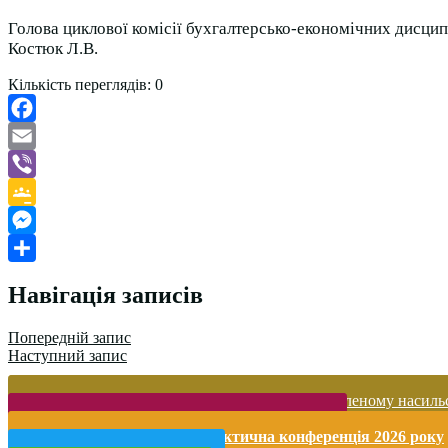
Голова циклової комісії бухгалтерсько-економічних дисцип
Костюк Л.В.
Кількість переглядів:
0
Facebook
Email
Viber
Google
Classroom
Messenger
Поділитися
Навігація записів
Попередній запис
Наступний запис
Запобігання домашньому та гендерно-зумовленому насиль
Безпека життєдіяльності і охорона праці
Міжнародна науково-практична конференція 2026 року