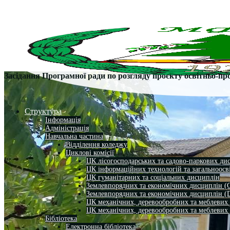
Засідання Програмної ради по розгляду проєкту освітньо-пр
Структура
Інформація
Адміністрація
Навчальна частина
Відділення коледжу
Циклові комісії
ЦК лісогосподарських та садово-паркових ди
ЦК інформаційних технологій та загальноосв
ЦК гуманітарних та соціальних дисциплін
Землевпорядних та економічних дисциплін (
Землевпорядних та економічних дисциплін (
ЦК механічних, деревообробних та меблевих
ЦК механічних, деревообробних та меблевих
Бібліотека
Електронна бібліотека