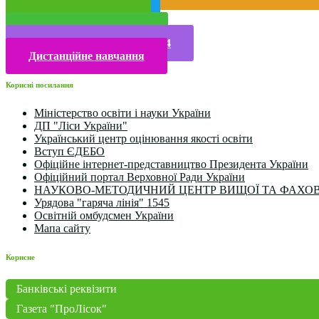
Публічна інформація
Прийом у 2025 році
Електронна бібліотека
Конкурси та олімпіади 2024
Дистанційне навчання
Корисні посилання
Міністерство освіти і науки України
ДП "Ліси України"
Український центр оцінювання якості освіти
Вступ ЄДЕБО
Офіційне інтернет-представництво Президента України
Офіційний портал Верховної Ради України
НАУКОВО-МЕТОДИЧНИЙ ЦЕНТР ВИЩОЇ ТА ФАХОВ
Урядова "гаряча лінія" 1545
Освітній омбудсмен України
Мапа сайту
Корисне
Банківські реквізити
Газета "ПроЛісок"