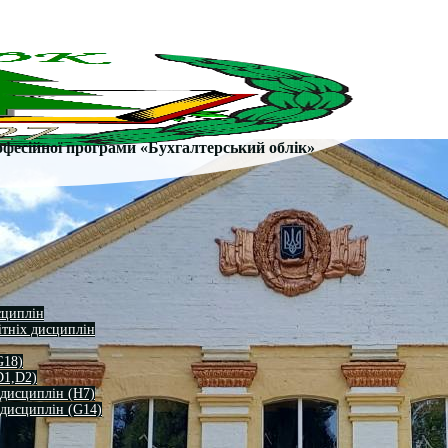
офесійної програми «Бухгалтерський облік»
сциплін
ітніх дисциплін
G18)
D1,D2)
 дисциплін (H7)
 дисциплін (G14)