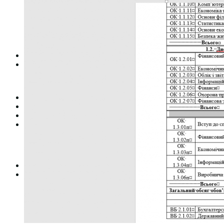
Студентська рада
Документація. Карантин
Документація. Воєнний стан
Центр кар’єри та працевлаштування
Центр дуальної освіти
Неформальна та інформальна освіта
Вступникам
Міжнародне співробітництво
Міжнародне співробітництво для викладачів
Міжнародне співробітництво для студентів
Угоди та договори
Вісник
Контакти
Публічність
Кваліфікаційний центр МФК
Нормативно-правова база
Форма заяви здобувача
Перелік професій
Професійні стандарти
Майстри сервісних центрів
Про формальну, неформальну та інформальну освіту