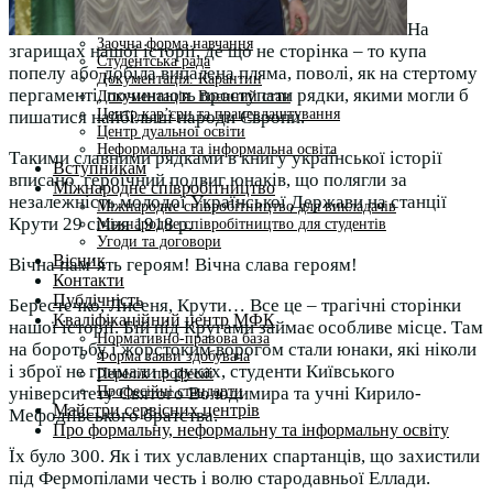
Студентам
Денна форма навчання
На
Заочна форма навчання
згарищах нашої історії, де що не сторінка – то купа
Студентська рада
попелу або добіла випалена пляма, поволі, як на стертому
Документація. Карантин
пергаменті, починають проступати рядки, якими могли б
Документація. Воєнний стан
Центр кар’єри та працевлаштування
пишатися найбільші народи Європи.
Центр дуальної освіти
Неформальна та інформальна освіта
Такими славними рядками в книгу української історії
Вступникам
вписано героїчний подвиг юнаків, що полягли за
Міжнародне співробітництво
незалежність молодої Української Держави на станції
Міжнародне співробітництво для викладачів
Крути 29 січня 1918 р.
Міжнародне співробітництво для студентів
Угоди та договори
Вісник
Вічна пам’ять героям! Вічна слава героям!
Контакти
Публічність
Берестечко, Лисеня, Крути… Все це – трагічні сторінки
Кваліфікаційний центр МФК
нашої історії. Бій під Кругами займає особливе місце. Там
Нормативно-правова база
на боротьбу і жорстоким ворогом стали юнаки, які ніколи
Форма заяви здобувача
і зброї не гримали в руках, студенти Київського
Перелік професій
Професійні стандарти
університету Святого Володимира та учні Кирило-
Майстри сервісних центрів
Мефодіївського братства.
Про формальну, неформальну та інформальну освіту
Їх було 300. Як і тих уславлених спартанців, що захистили
під Фермопілами честь і волю стародавньої Еллади.