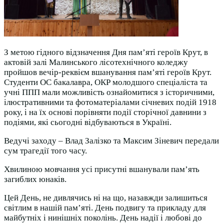
З метою гідного відзначення Дня пам’яті героїв Крут, в
актовій залі Малинського лісотехнічного коледжу
пройшов вечір-реквієм вшанування пам’яті героїв Крут.
Студенти ОС бакалавра, ОКР молодшого спеціаліста та
учні ППП мали можливість ознайомитися з історичними,
ілюстративними та фотоматеріалами січневих подій 1918
року, і на їх основі порівняти події сторічної давнини з
подіями, які сьогодні відбуваються в Україні.
Ведучі заходу – Влад Залізко та Максим Зіневич передали
сум трагедії того часу.
Хвилиною мовчання усі присутні вшанували пам’ять
загиблих юнаків.
Цей День, не дивлячись ні на що, назавжди залишиться
світлим в нашій пам’яті. День подвигу та прикладу для
майбутніх і нинішніх поколінь. День надії і любові до