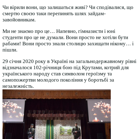
Чи вірили вони, що залишаться живі? Чи сподівалися, що
смертю своєю таки перепинять шлях зайдам-
завойовникам.
Ми не знаємо про це… Напевно, гімназисти і юні
студенти про це не думали. Вони просто не хотіли бути
рабами! Вони просто знали столицю захищати нікому… і
пішли.
29 січня 2020 року в Україні на загальнодержавному рівні
відзначалося 102-річниця бою під Крутами, котрий для
українського народу став символом героїзму та
самопожертви молодого покоління у боротьбі за
незалежність.