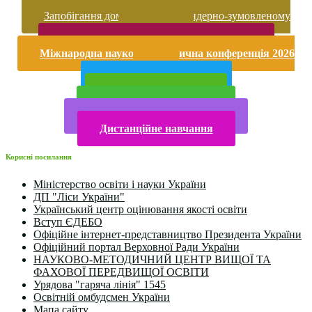
Запобігання домашньому та гендерно-зумовленому
насильству
Безпека життєдіяльності і охорона праці
Міжнародна науково-практична конференція 2026
року
Публічна інформація
Прийом у 2025 році
Електронна бібліотека
Конкурси та олімпіади 2024
Дистанційне навчання
Корисні посилання
Міністерство освіти і науки України
ДП "Ліси України"
Український центр оцінювання якості освіти
Вступ ЄДЕБО
Офіційне інтернет-представництво Президента України
Офіційний портал Верховної Ради України
НАУКОВО-МЕТОДИЧНИЙ ЦЕНТР ВИЩОЇ ТА
ФАХОВОЇ ПЕРЕДВИЩОЇ ОСВІТИ
Урядова "гаряча лінія" 1545
Освітній омбудсмен України
Мапа сайту