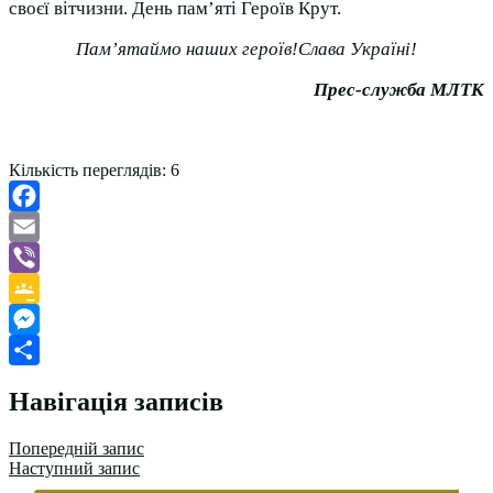
своєї вітчизни. День пам’яті Героїв Крут.
Пам’ятаймо наших героїв!Слава Україні!
Прес-служба МЛТК
Кількість переглядів:
6
Facebook
Email
Viber
Google
Classroom
Messenger
Поділитися
Навігація записів
Попередній запис
Наступний запис