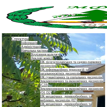
День пам’яті Героїв Крут
Структура
Інформація
Адміністрація
Навчальна частина
Відділення коледжу
Циклові комісії
ЦК лісогосподарських та садово-паркових
дисциплін
ЦК інформаційних технологій та
загальноосвітніх дисциплін
ЦК гуманітарних та соціальних дисциплін
Землевпорядних та економічних дисциплін
(G18)
Землевпорядних та економічних дисциплін
(D1,D2)
ЦК механічних, деревообробних та
меблевих дисциплін (H7)
ЦК механічних, деревообробних та